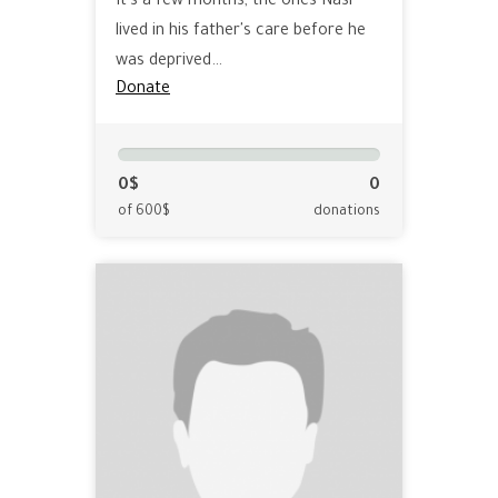
It's a few months, the ones Nasr
lived in his father's care before he
was deprived…
Donate
0$
0
of 600$
donations