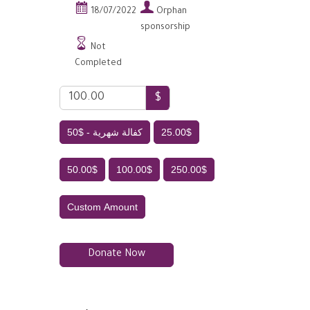


18/07/2022
Orphan
sponsorship

Not
Completed
$
50$ - كفالة شهرية
25.00$
50.00$
100.00$
250.00$
Custom Amount
Donate Now