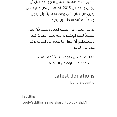
عامين فقط عاشها حسن مع والده قبل أن
يتوفى والده في 2016، لكنها لم تكن كافية حتى
يدري عن حنان الأب وعطفه شيئاً وأن يكون
وحيداً مع أمه فقط دون إخوة.
يدرس حسن في الصف الثاني ويحلم بأن يكون
معلماً للغة الإنكليزية لأنه يحب اللغات كثيراً،
وليستطيع أن ينقل ما عاناه من الحرب لأكبر
عدد من الناس.
كفالتك لحسن تعوضه شيئاً مما فقده
وتساعده على الوصول إلى حلمه.
Latest donations
Donors Count:0
[addthis
tool="addthis_inline_share_toolbox_slpk"]