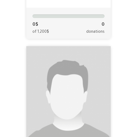
0$
0
of 1,200$
donations