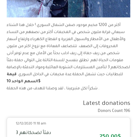
أكثر من 1200 مخيم موجود ضمن الشمال السوري ! خلال هذا الشتاء
سيعاني قرابة مليون شخص في المخيمات أكثر من نصفهم من النساء
والأطفال من الأمطار والسيول الغزيرة و انقطاع الكهرباء وارتفاع أسعار
المحروقات إلى الضعف. تتتضاعف المعاناة مع نزوح اكثر من مليون
شخص من ريف حماة إلى ريف ادلب بحثاً عن الأمان مع عدم توفر أدنى
مقومات الحياة لهم. تطلق بنفسج للسنة الثالثة على التوالي حملة دفئاً
لضحكاتهم 3 لتأمين المستلزمات الشتوية العائلية ومواد التدفئة بالإضافة
للبطانيات حيث تشمل الحملة عدة مخيمات في الداخل السوري.
قيمة
السهم الواحد 10$
شكراً لكل متبرعينا ، لقد وصلنا للهدف من هذه الحملة .
Latest donations
Donors Count:196
12/12/2020 11:18 am
دفئاً لضحكاتهم 3