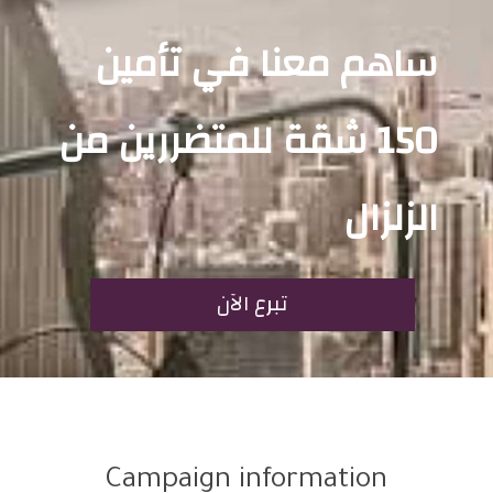
ساهم معنا في تأمين
150 شقة للمتضررين من
الزلزال
تبرع الآن
Campaign information