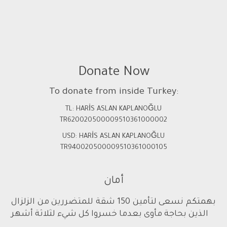
Donate Now
To donate from inside Turkey:
TL: HARİS ASLAN KAPLANOĞLU
TR620020500009510361000002
USD: HARİS ASLAN KAPLANOĞLU
TR940020500009510361000105
أمان
بهمتكم نسعى لتأمين 150 شقة للمتضررين من الزلزال
الذين بحاجة مأوى بعدما خسروا كل شيء لثلاثة أشهر