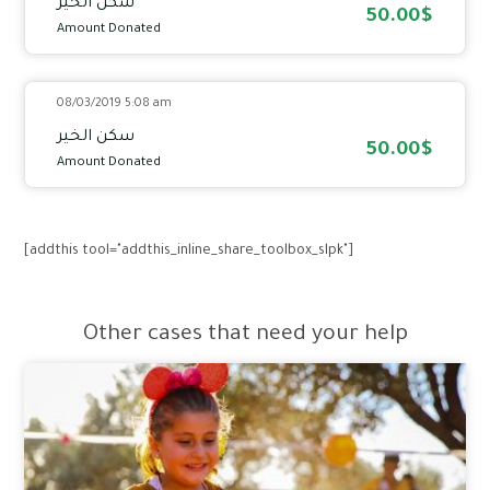
سكن الخير
50.00$
Amount Donated
08/03/2019 5:08 am
سكن الخير
50.00$
Amount Donated
[addthis tool="addthis_inline_share_toolbox_slpk"]
Other cases that need your help