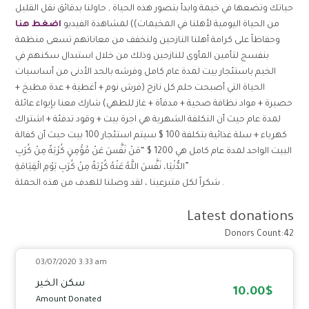
حياتك وتضعها في خيمة وابدأ بتصور هذه الحياة , حاولنا بدقائق نقل القليل
من الحياة اليومية لأهلنا في المخيمات)) لمشاهدة الفيديو
اضغط هنا
وحفاظاً على كرامة أهلنا النازحين ولنخفف من معاناتهم تسعى منظمة
بنفسج لتأمين المأوى للنازحين وذلك من خلال استبدال سكنهم في
الخيم باستئجار بيت لمدة عام كامل وفرشه بالحد الأدنى من أساسيات
الحياة التي أصبحت حلم كل نازح (فرش نوم + أغطية + عدة مطبخ +
حصيرة + مواد نظافة صحية + مدفأة + غاز للطهي) شارك معنا بإيواء عائلة
لمدة عام حيث أن التكلفة الشهرية هي اجرة بيت + وقود تدفئة + اشتراك
كهرباء + سلة غذائية بتكلفة 100 $ سيتم استئجار 100 بيت حيث أن كفالة
البيت الواحد لمدة عام كامل هي 1200 $ “مَنْ نَفَّسَ عَنْ مُؤْمِنٍ كُرْبَةً مِنْ كُرَبِ
الدُّنْيَا، نَفَّسَ اللَّهُ عَنْهُ كُرْبَةً مِنْ كُرَبِ يَوْمِ الْقِيَامَةِ”
شكراً لكل متبرعينا ، لقد وصلنا للهدف من هذه الحملة .
Latest donations
Donors Count:42
03/07/2020 3:33 am
سكن الخير
10.00$
Amount Donated