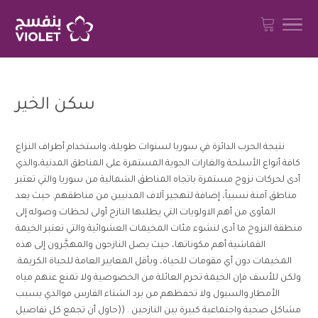
سكن الخير
نتيجة الحرب الدائرة في سوريا لسنوات طويلة، واستخدام أطراف النزاع
كافة أنواع الأسلحة والغارات الجوية المستمرة على المناطق المدنية،والذي
أدى لحركات نزوح مستمرة باتجاه المناطق الشمالية من سوريا والتي تعتبر
مناطق آمنة نسبياً، إضافة لتهجير آلاف المدنيين من مناطقهم. حيث يعد
المأوى من أهم الاولويات التي يطلبها النازح أولى لحظات وصوله إلى
منطقة النزوح ما أدى لنشوء مئات المخيمات العشوائية والتي تعتبر الخيمة
القماشية أهم مكوناتها، حيث يصل النازحون والمهجَّرون إلى هذه
المخيمات دون أي مقومات للحياة، وبأقل المعايير العامة للحياة الكريمة.
ولكن للأسف فإن الخيمة تحرم العائلة من الخصوصية ولا تمنع عنهم مياه
الأمطار والسيول ولا تحفظهم من برد الشتاء القارس موالذي يسبب
مشاكل صحية واجتماعية كبيرة بين النازحين . ((حاول أن تجمع كل تفاصيل