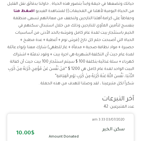
حياتك وتضعها في خيمة وابدأ بتصور هذه الحياة , حاولنا بدقائق نقل القليل
من الحياة اليومية لأهلنا في المخيمات)) لمشاهدة الفيديو
اضغط هنا
وحفاظاً على كرامة أهلنا النازحين ولنخفف من معاناتهم تسعى منظمة
بنفسج لتأمين المأوى للنازحين وذلك من خلال استبدال سكنهم في
الخيم باستئجار بيت لمدة عام كامل وفرشه بالحد الأدنى من أساسيات
الحياة التي أصبحت حلم كل نازح (فرش نوم + أغطية + عدة مطبخ +
حصيرة + مواد نظافة صحية + مدفأة + غاز للطهي) شارك معنا بإيواء عائلة
لمدة عام حيث أن التكلفة الشهرية هي اجرة بيت + وقود تدفئة + اشتراك
كهرباء + سلة غذائية بتكلفة 100 $ سيتم استئجار 100 بيت حيث أن كفالة
البيت الواحد لمدة عام كامل هي 1200 $ “مَنْ نَفَّسَ عَنْ مُؤْمِنٍ كُرْبَةً مِنْ كُرَبِ
الدُّنْيَا، نَفَّسَ اللَّهُ عَنْهُ كُرْبَةً مِنْ كُرَبِ يَوْمِ الْقِيَامَةِ”
شكراً لكل متبرعينا ، لقد وصلنا للهدف من هذه الحملة .
آخر التبرعات
عدد المتبرعين: 42
03/07/2020 3:33 am
سكن الخير
10.00$
Amount Donated