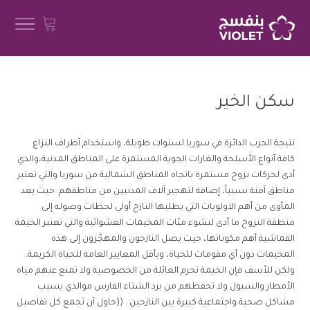
سكن الخير
نتيجة الحرب الدائرة في سوريا لسنوات طويلة، واستخدام أطراف النزاع
كافة أنواع الأسلحة والغارات الجوية المستمرة على المناطق المدنية،والذي
أدى لحركات نزوح مستمرة باتجاه المناطق الشمالية من سوريا والتي تعتبر
مناطق آمنة نسبياً، إضافة لتهجير آلاف المدنيين من مناطقهم. حيث يعد
المأوى من أهم الاولويات التي يطلبها النازح أولى لحظات وصوله إلى
منطقة النزوح ما أدى لنشوء مئات المخيمات العشوائية والتي تعتبر الخيمة
القماشية أهم مكوناتها، حيث يصل النازحون والمهجَّرون إلى هذه
المخيمات دون أي مقومات للحياة، وبأقل المعايير العامة للحياة الكريمة.
ولكن للأسف فإن الخيمة تحرم العائلة من الخصوصية ولا تمنع عنهم مياه
الأمطار والسيول ولا تحفظهم من برد الشتاء القارس موالذي يسبب
مشاكل صحية واجتماعية كبيرة بين النازحين . ((حاول أن تجمع كل تفاصيل