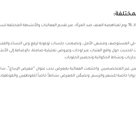
شارك فريق الشابات في مركز اعزاز بمنظمة بنفسج بحملة الـ 16 يوم لمناهضة العنف ضد المرأة، عبر تقديم الفعاليات والأنشطة المختلفة
ة في المستوصف ومشفى الأمل، وتضمنت جلسات توعوية لرفع وعي النساء والفتي
للحديث حول واقع الفتيات عبر لوحات وعروض تمثيلية صامتة، بالإضافة إلى الأن
داريات ونشاط الحكواتية وتحضير الحلويات.
موظفين غير المتخصصين. واختتمت الفعالية بمعرض تحت عنوان “معرض الإبداع”، شا
ود زوايا خاصة للشعر والرسم، وتضمّن المعرض نشاطاً خاصاً للموظفين والموظفات