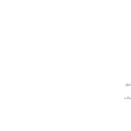
دور
دات.