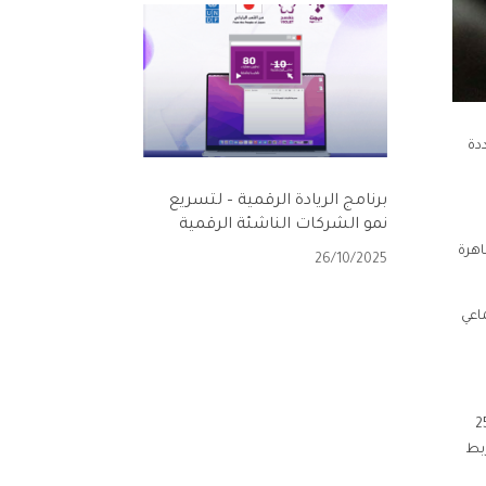
دة
برنامج الريادة الرقمية – لتسريع
نمو الشركات الناشئة الرقمية
ظاهرة
26/10/2025
اعي
 من النشاط، لمواجهة العنف القائم على النوع الاجتماعي – مناهضة العنف ضد المرأة – تمتد ما بين 25
ربط