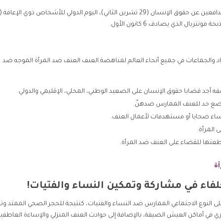
د والجماعات في جميع أنحاء العالم لمناهضة العنف العنف ضد المرأة الموجه ضد
صفه أحد قضايا حقوق الإنسان على الصعيد الوطني، المحلي، الإقليمي والدولي.
لوضع حد للعنف الممارس ضدهنّ.
اء ضحايا أو مستهدفات لأعمال العنف.
المرأة.
طعتها للقضاء على العنف ضد المرأة.
أة
فاء في مشاركة وتمكين النساء والفتيات!
عنف القائم على النوع الاجتماعي الممارس ضد النساء والفتيات، كنتيجة للحجر الصحي الممتد وتد
سري في أماكن العيش الضيقة، بالإضافة إلى حوادث العنف المنزلي والإساءة العاطفي