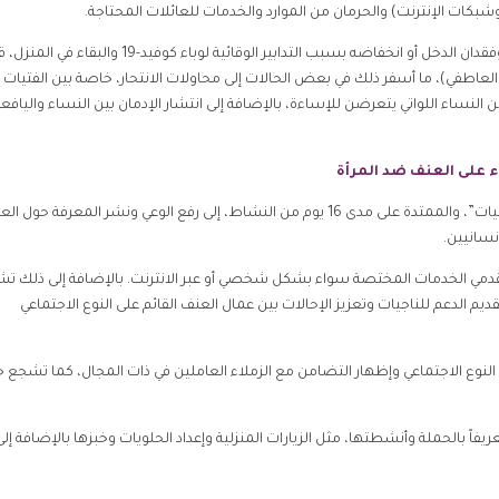
بكات الإنترنت) والحرمان من الموارد والخدمات للعائلات المحتاجة.
وأشارت التقارير إلى أنه بسبب تدهور الأوضاع الاقتصادية، وفقدان الدخل أو انخفاضه بسبب التدابير الوقائية لوباء كوفيد-19 والبقاء في 
طفي)، ما أسفر ذلك في بعض الحالات إلى محاولات الانتحار، خاصة بين الفتيات
النساء اللواتي يتعرضن للإساءة، بالإضافة إلى انتشار الإدمان بين النساء واليافع
ء على العنف ضد المرأة
تهدف حملة “لنكن حلفاء في مشاركة وتمكين النساء والفتيات”، والممتدة على مدى 16 يوم من النشاط، إلى رفع الوعي ونشر المعرفة حول
نسانيين.
قدمي الخدمات المختصة سواء بشكل شخصي أو عبر الانترنت. بالإضافة إلى ذلك تش
 الدعم للناجيات وتعزيز الإحالات بين عمال العنف القائم على النوع الاجتماعي
على النوع الاجتماعي وإظهار التضامن مع الزملاء العاملين في ذات المجال، كما تشجع 
اً بالحملة وأنشطتها، مثل الزيارات المنزلية وإعداد الحلويات وخبزها بالإضافة إلى