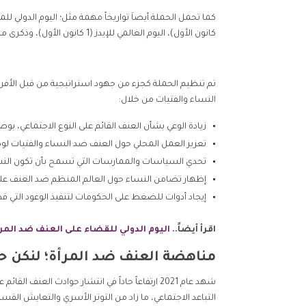
كانون الأول)، اليوم العالمي للإيدز (1 كانون الأول)، وذكرى مذبحة مونتريال الذي يصادف 6 كانون الأول.
تم تنظيم الحملة كجزء من جهود استراتيجية من قبل الأفرا
النساء والفتيات من خلال:
زيادة الوعي بشأن العنف القائم على النوع الاجتماعي، بو
تعزيز العمل المحلي حول العنف ضد النساء والفتيات 
تحدي السياسات والممارسات التي تسمح بأن تكون النس
إظهار تضامن النساء حول العالم المنظم ضد العنف على 
إيجاد أدوات للضغط على الحكومات لتنفيذ الوعود التي ق
اقرأ أيضاً..
اليوم الدولي للقضاء على العنف ضد المر
مناهضة العنف ضد المرأة؛ لنكن حل
شهد عام 2021 ارتفاعاً حاداً في انتشار حوادث ال
التباعد الاجتماعي، ما زاد من التوتر الأسري والتعايش الق