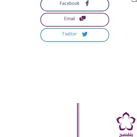
ت

Facebook

Email

Twitter