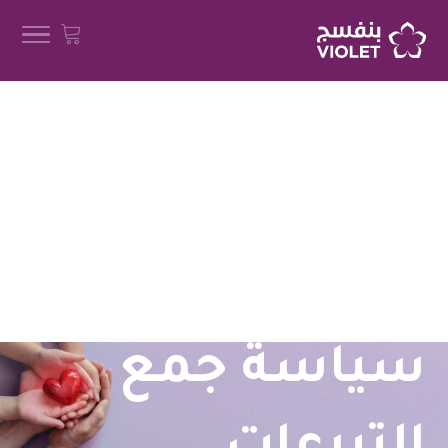

التزامنا تجاه متبرعينا
سياسة جمع