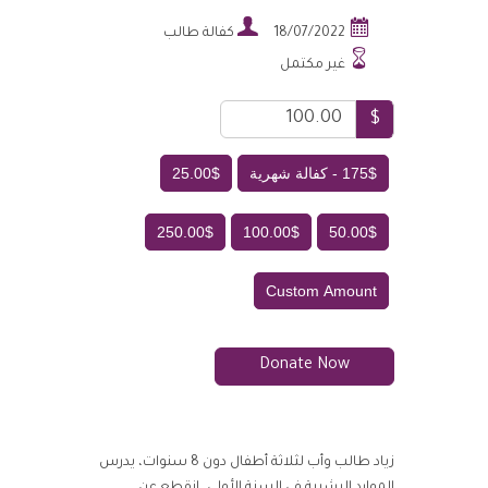


18/07/2022
كفالة طالب

غير مكتمل
$
175$ - كفالة شهرية
25.00$
250.00$
100.00$
50.00$
Custom Amount
Donate Now
زياد طالب وأب لثلاثة أطفال دون 8 سنوات، يدرس