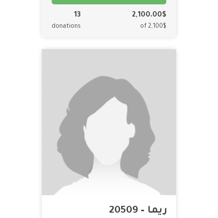
13
2,100.00$
donations
of 2,100$
ريما – 20509