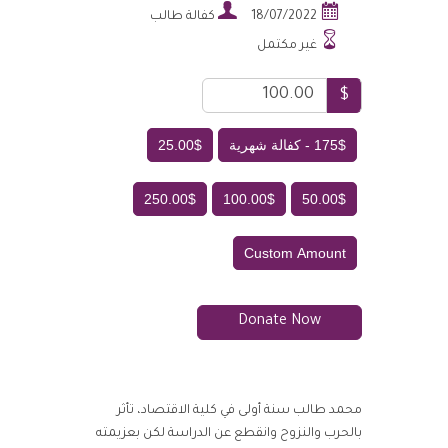


18/07/2022
كفالة طالب

غير مكتمل
$
175$ - كفالة شهرية
25.00$
250.00$
100.00$
50.00$
Custom Amount
Donate Now
محمد طالب سنة أولى في كلية الاقتصاد، تأثر
بالحرب والنزوح وانقطع عن الدراسة لكن بعزيمته