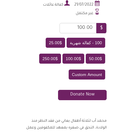


21/07/2022
كفالة عائلات

غير مكتمل
$
100 - كفالة شهرية
25.00$
250.00$
100.00$
50.00$
Custom Amount
Donate Now
محمد أب لثلاثة أطفال يعاني من فقد النظر منذ
الولادة، التحق في صغره بمعهد للمكفوفين وعمل