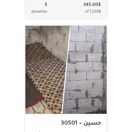
5
345.00$
donation
of 1,200$
حسين – 30501