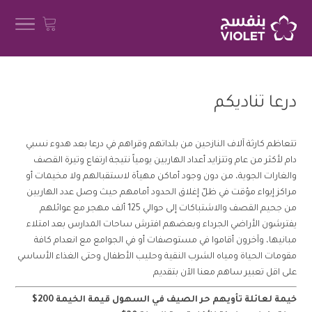
درعا تناديكم
تتعاظم كارثة آلاف النازحين من بلداتهم وقراهم في درعا بعد هدوء نسبي
دام لأكثر من عام وتتزايد أعداد الهاربين يومياً نتيجة ارتفاع وتيرة القصف
والغارات الجوية، من دون وجود أماكن مهيأة لاستقبالهم ولا مخيمات أو
مراكز إيواء مؤقت في ظلّ إغلاق الحدود أمامهم حيث وصل عدد الهاربين
من جحيم القصف والاشتباكات إلى حوالي 125 ألف مهجر مع عوائلهم
يفترشون الأراضي الجرداء وبعضهم افترش ساحات المدارس بعد امتلاء
مبانيها، وآخرون أقاموا في مستوصفات أو في الجوامع مع انعدام كافة
مقومات الحياة ومياه الشرب النقية وحليب الأطفال وحتى الغذاء الأساسي
على اقل تعبير ساهم معنا الآن بتقديم
خيمة لعائلة تأويهم حر الصيف في السهول قيمة الخيمة 200$