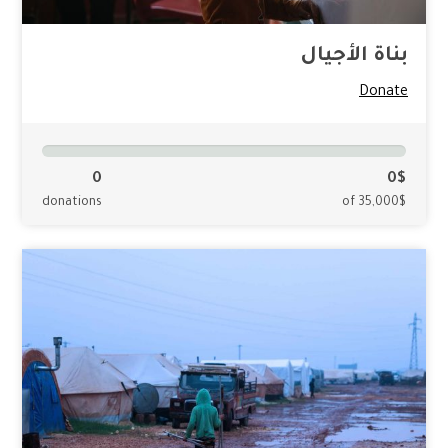
بناة الأجيال
Donate
0
0$
donations
of 35,000$