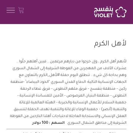
لأهل الكرم
لأنهم أهل الكرم ، وإن خرجوا من ديارهم مرغمين .. فبين أهلهم حلّوا ..
عشرات الآلاف من المهجرين من الغوطة الشرقية إلى الشمال السوري
وهم بحاجة كل شيء .. تنطلق اليوم حملة #لأهل_الكرم بالتعاون مع
الجهات الإنسانية التالية: الدفاع المدني السوري ‘الخوذ البيضاء’ -منظمة
ركين – منظمة بنفسج – فريق ملهم التطوعي – فريق غطاء الرحمة
التطوعي – منظمة البنيان المرصوص – الأمين للمساندة الإنسانية –
جمعية السلام للأعمال الإنسانية والخيرية – الهيئة العالمية للإغاثة
والتنمية (أنصر) – جمعية الوفاء للإغاثة والتنمية تهدف الحملة لتنسيق
العمل الإنساني والاستجابة العاجلة لاحتياجات أهلنا النازحين من الغوطة
الشرقية إلى مناطق الشمال السوري
السهم : 100 دولار