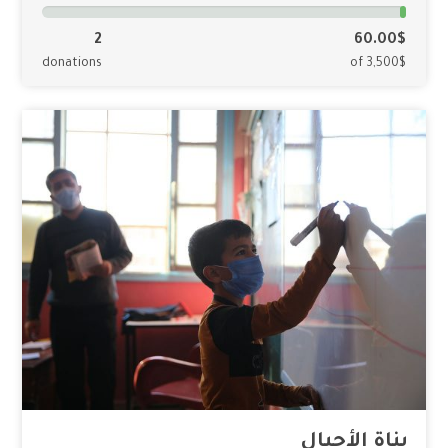
2
60.00$
donations
of 3,500$
بناة الأجيال