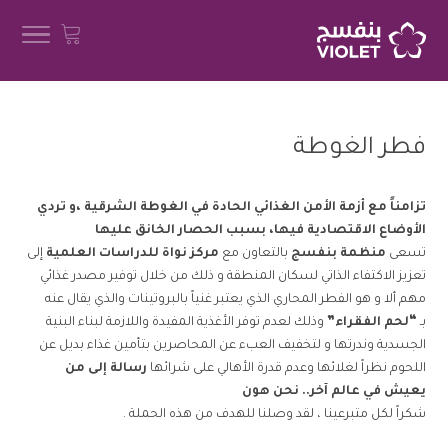
فطر الغوطة
تزامناً مع أزمة الأمن الغذائي الحادة في الغوطة الشرقية ،و تردي
الأوضاع الاقتصادية فيها، بسبب الحصار الخانق عليها
تسعى
منظمة بنفسج
بالتعاون مع
مركز نواة للدراسات العلمية
إلى
تعزيز الاكتفاء الذاتي لسكان المنطقة و ذلك من خلال توفير مصدر غذائي
مهم ألا و هو الفطر المحاري الذي يعتبر غنياً بالبروتينات والذي يقال عنه
بـ
“لحم الفقراء”
وذلك لعدم توفر الأغذية المفيدة واللازمة لبناء البنية
الجسدية وندرتها و لتخفيف العبء عن المحاصرين بتأمين غذاء بديل عن
اللحوم نظراً لغلائها وعدم قدرة الأهالي على شرائها
رسالة إلى من
يعيش في عالم آخر.. نحن هون
شكراً لكل متبرعينا ، لقد وصلنا للهدف من هذه الحملة .