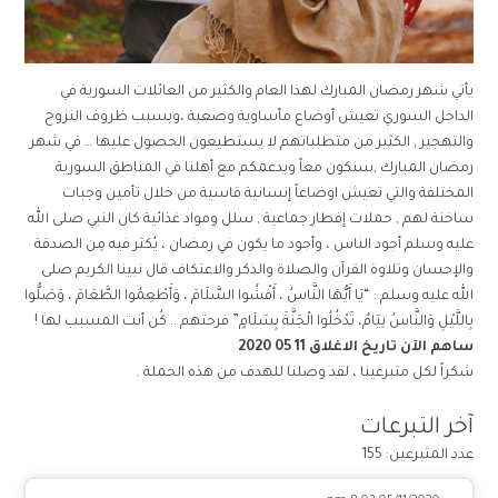
يأتي شهر رمضان المبارك لهذا العام والكثير من العائلات السورية في
الداخل السوري تعيش أوضاع مأساوية وصعبة ،وبسبب ظروف النزوح
والتهجير , الكثير من متطلباتهم لا يستطيعون الحصول عليها … في شهر
رمضان المبارك ,سنكون معاً وبدعمكم مع أهلنا في المناطق السورية
المختلفة والتي تعيش اوضاعاً إنسانية قاسية من خلال تأمين وجبات
ساخنة لهم , حملات إفطار جماعية , سلل ومواد غذائية كان النبي صلى الله
عليه وسلم أجود الناس ، وأجود ما يكون في رمضان ، يُكثر فيه مِن الصدقة
والإحسان وتلاوة القرآن والصلاة والذكر والاعتكاف قال نبينا الكريم صلى
الله عليه وسلم : “يَا أَيُّهَا النَّاسُ ، أَفْشُوا السَّلَامَ ، وَأَطْعِمُوا الطَّعَامَ ، وَصَلُّوا
بِاللَّيْلِ وَالنَّاسُ نِيَامٌ، تَدْخُلُوا الْجَنَّةَ بِسَلَامٍ” فرحتهم .. كُن أنت المسبب لها !
ساهم الآن
تاريخ الاغلاق 11 05 2020
شكراً لكل متبرعينا ، لقد وصلنا للهدف من هذه الحملة .
آخر التبرعات
عدد المتبرعين: 155