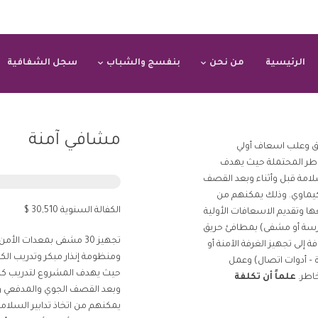
الرئيسية
من نحن
بنفسج والشباب
سجل الشفافية
مشافي آمنة
ريق وعلب اسعاف أولي
خاطر المحتملة حيث يهدف
سلامة قبل وأثناء وبعد القصف
كيماوي. وذلك يمكنهم من
الكفالة السنوية 30,510 $
معها وتقديم الاسعافات اﻷولية
رسة أو مشفى) بمطافئ حريق
تجهيز 30 مشفى بمعدات 
إلى تجهيز الغرفة الآمنة أو
ومنظومة إنذار مبكر وتدريب الك
ة – أدوات اتصال) وعمل
حيث يهدف المشروع لتدريب كافة 
اطر.
علماً أن تكلفة
وبعد القصف الجوي والمدفعي و
يمكنهم من اتخاذ تدابير السلامة