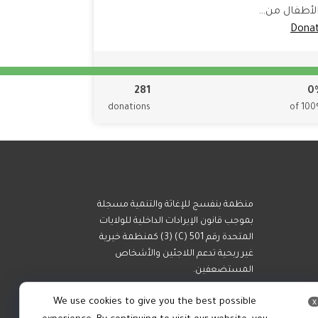
لأطفال من…
Dona
281
0
donations
of 10
منظمة بنفسج للإغاثة والتنمية مسجلة
بموجب قانون الإيرادات الداخلية للولايات
المتحدة رقم 501 (C) (3) كمنظمة خيرية
غير ربحية تدعم اللاجئين والأشخاص
المستضعفين.
We use cookies to give you the best possible
x