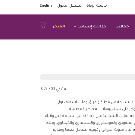
حاسبة الزكاة
تسجيل الدخول
English
حملاتنا
كفالات إنسانية
المتجر
المتبقي 27,303 $
الأمن والسلامة من مطافئ حريق وعلب اسعاف أولي
وادر على سيناريوهات المخاطر المحتملة
الفئات السكانية على اتخاذ تدابير السلامة قبل وأثناء
العنقودي والفوسفوري والمسماري والكيماوي. وذلك
 أثناء حدوث الحرائق وكيفية التعامل معها وتقديم