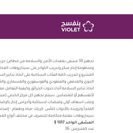
تجهيز 30 مشفى بمعدات الأمن والسلامة من مطافئ ح
ومنظومة إنذار مبكر وتدريب الكوادر على سيناريوهات الم
المشروع لتدريب كافة الفئات السكانية على اتخاذ تدابير ال
الجوي والمدفعي والعنقودي والفوسفوري والمسماري وال
اتخاذ تدابير السلامة أثناء حدوث الحرائق وكيفية التعامل 
ﻷنفسهم أو للمصابين. سيتم تجهيز كل مركز الخدمي (مد
وعلب اسعاف أولي وقبضات لاسلكية وأجراس إنذار بالإضافة 
الملجأ وتزويده بالأدوات (فأس -كريك -مياه وطعام – إضاء
سيناريوهات عملية متكاملة للتصرف في مختلف أنواع المخ
المشفى الواحد 1017 $
عدد المتبرعين: 36