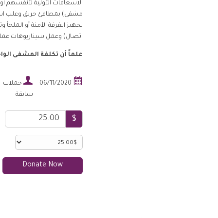
الاسعافات اﻷولية ﻷنفسهم أو 
مشفى) بمطافئ حريق وعلب اسعا
تجهيز الغرفة الآمنة أو الملجأ 
اتصال) وعمل سيناريوهات عملي
علماً أن تكلفة المشفى الواحد 017


06/11/2020
حملات
سابقة
$
Donate Now