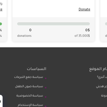
وا
te
Donate
%
0
0$
0%
donations
of 35,000$
d
م الموقع
السياسات
 أتبرع؟
سياسة جمع التبرعات
ر هديتي
سياسة صون الطفل
دونة
سياسة الخصوصية
سياسة الإستخدام