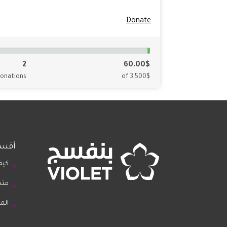
Donate
2
60.00$
onations
of 3,500$
أقسا
كيف
متج
الم