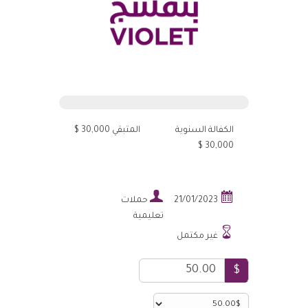
الكفالة السنوية
المتبقي 30,000 $
30,000 $


21/01/2023
حملات
تعليمية

غير مكتمل
$