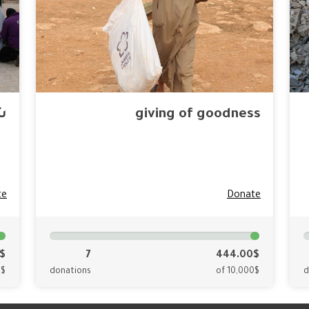
giving of goodness
ش
te
Donate
0$
7
444.00$
0$
donations
of 10,000$
d