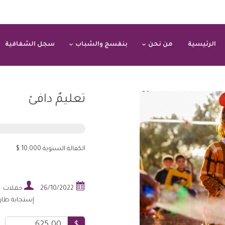
الرئيسية
من نحن
بنفسج والشباب
سجل الشفافية
تعليمٌ دافئ
الكفالة السنوية 10,000 $


26/10/2022
حملات
إستجابة طارئ