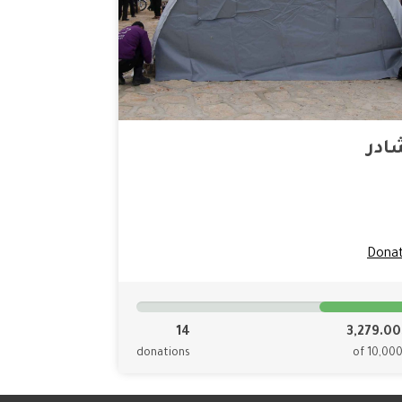
ادر
Dona
14
3,279.0
donations
of 10,00