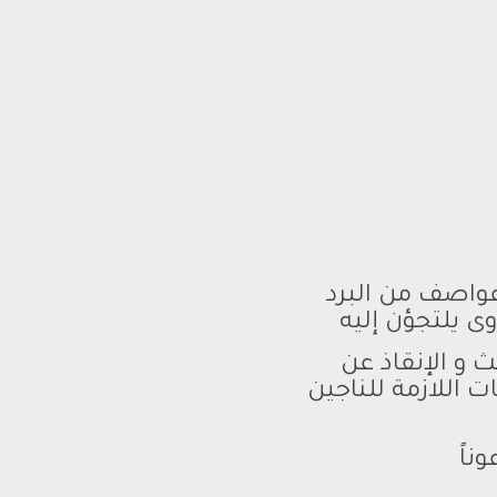
واصف من البرد
 يلتجؤن إليه
 و الإنقاذ عن
ت اللازمة للناجين
ناً