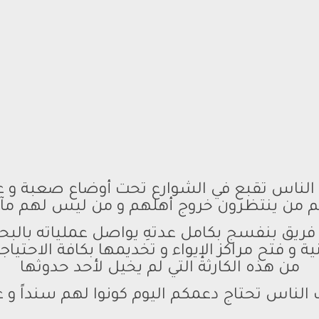
 الناس تقبع في الشوارع تحت أوضاع صعبة و ع
م من ينتظرون خروج أهلهم و من ليس لهم مآوى
 فريق بنفسج بكامل عدتهِ يواصل عملياته بالبحث
ية و فتح مراكز الإيواء و تخديمها بكافة الاحتياجا
من هذه الكارثة التي لم يخيل لأحد حدوثها
 الناس تحتاج دعمكم اليوم كونوا لهم سنداً و عو