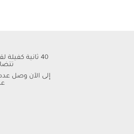
40 ثانية كفيلة لقلب المكان رأساً على عقب،
تتضاء
عد