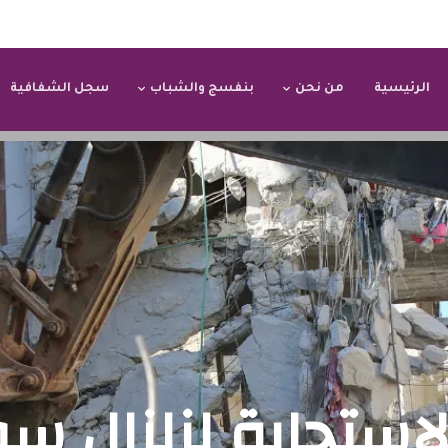
الرئيسية
من نحن
بنفسج والشباب
سجل الشفافية
لإستجابة لزلزال سو