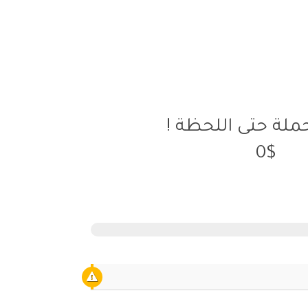
حملة حتى اللحظة !
0$