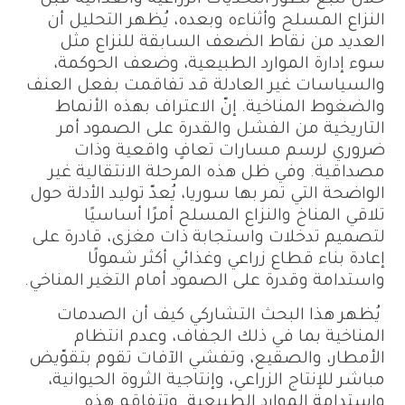
النزاع المسلح وأثناءه وبعده، يُظهر التحليل أن
العديد من نقاط الضعف السابقة للنزاع مثل
سوء إدارة الموارد الطبيعية، وضعف الحوكمة،
والسياسات غير العادلة قد تفاقمت بفعل العنف
والضغوط المناخية. إنّ الاعتراف بهذه الأنماط
التاريخية من الفشل والقدرة على الصمود أمر
ضروري لرسم مسارات تعافٍ واقعية وذات
مصداقية. وفي ظل هذه المرحلة الانتقالية غير
الواضحة التي تمر بها سوريا، يُعدّ توليد الأدلة حول
تلاقي المناخ والنزاع المسلح أمرًا أساسيًا
لتصميم تدخلات واستجابة ذات مغزى، قادرة على
إعادة بناء قطاع زراعي وغذائي أكثر شمولًا
واستدامة وقدرة على الصمود أمام التغير المناخي.
يُظهر هذا البحث التشاركي كيف أن الصدمات
المناخية بما في ذلك الجفاف، وعدم انتظام
الأمطار، والصقيع، وتفشي الآفات تقوم بتقوّيض
مباشر للإنتاج الزراعي، وإنتاجية الثروة الحيوانية،
واستدامة الموارد الطبيعية. وتتفاقم هذه