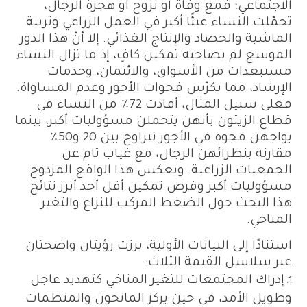
الاجتماعي؛ فمع وفاة أو نزوح أو هجرة الرجال،
تحمّلت النساء عبئًا أكبر في العمل الزراعي وتربية
الماشية والحصاد والإنتاج الغذائي. إلا أنّ هذا الدور
الموسع لم يصاحبه تمكين كافٍ، إذ ما تزال النساء
مستبعدات من الأسواق، والائتمان، وخدمات
الإرشاد، مما يكرّس فجوات الأجور وعدم المساواة.
فعلى سبيل المثال، أفادت 72٪ من النساء في
قطاع الزيتون بأنهن يتحملن مسؤوليات أكبر، بينما
يواجهن فجوة في الأجور تتراوح بين 20 و50٪
مقارنة بنظرائهن الرجال، مع غياب تام عن
الجمعيات الزراعية. ويعكس هذا الواقع المزدوج
مسؤوليات أكبر وفرص تمكين أقل أحد أبرز نتائج
هذا البحث حول الضغط المركب للنزاع والتغير
المناخي.
استنادًا إلى البيانات الأولية، برزت رؤيتان واضحتان
عبر سلاسل القيمة الثلاث:
إدراك المجتمعات للتغير المناخي كتهديد عاجل
وطويل الأمد، في حين يركز المانحون والمنظمات