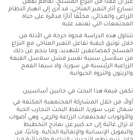
غير أنّ عقدًا من النزاع المسلح، تفاقم بفعل
تسارع آثار التغير المناخي، قد أدى إلى انهيار النظام
الزراعي والغذائي، مخلّفًا آثارًا مدمّرة على حياة
المجتمعات التي تعتمد عليه.
تتناول هذه الدراسة فجوة حرجة في الأدلة من
خلال توثيق كيفية تفاعل التغير المناخي مع النزاع
المسلح كمضاعفين للتهديد، وما ينجم عن ذلك
من سلاسل سببية تفسر فشل سلاسل القيمة
الزراعية الرئيسية في سوريا، ولا سيما القمح
والزيتون والثروة الحيوانية.
تكمن قيمة هذا البحث في جانبين أساسيين:
أولاً، من خلال المشاركة المجتمعية المكثفة في
شمال غرب سوريا، التقط البحث التجارب الحية
والأولويات لمجتمعات الزراعة والرعي، وهي أصوات
لا تزال غائبة إلى حد كبير عن نماذج التخطيط
والتمويل الإنسانية والإنمائية الحالية. وثانيًا، من
خلال تتبع تطور التحديات الزراعية والغذائية قبل