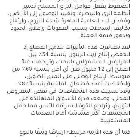
الضغوط بفعل عوامل النزاع المسلح تدمير
أنظمة الري والبيطرة، وتقييد الوصول إلى الأراضي،
وفقدان اليد العاملة الماهرة نتيجة النزوح، وارتفاع
تكاليف المدخلات بسبب العقوبات وإغلاق الحدود
وتدهور قيمة العملة.
لقد تضافرت هذه التأثيرات لتدمير القطاع إذ
انخفض إنتاج زيت الزيتون بنسبة 54٪ بين
المزارعين المشمولين بالبحث، وتراجعت غلة
القمح إلى 1.2 مليون طن أي أقل بنسبة 60٪ من
متوسط الإنتاج الوطني على المدى الطويل،
وانخفضت أعداد قطعان الماشية بنسبة 82٪.
وقد تسببت هذه الانخفاضات في نقص المعروض
المحلي، وضعف قدرة الأسواق المتهالكة على
التوزيع، وتراجع القوة الشرائية للأسر، مما جعل
المجتمعات أكثر هشاشة أمام الصدمات
المستقبلية.
كما أن هذه الأزمة مرتبطة ارتباطًا وثيقًا بالنوع