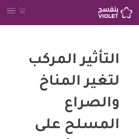
التأثير المركب
لتغير المناخ
والصراع
المسلح على