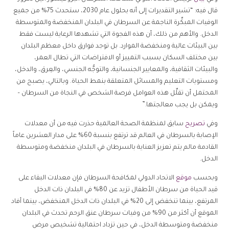
قال فيه: “تشير التقديرات إلى أنه بحلول عام 2030، ستحدث 75% من جميع
الوفيات المبكِّرة الناجمة عن السرطان في البلدان المنخفضة والمتوسطة
الدخل. والأهم من ذلك، أن هذه الفجوة التي تشهدها الرعاية ليست فقط
بين البيئات عالية ومنخفضة الموارد. بل توجد فوارق داخل معظم البلدان
بين مختلف السكان بسبب التمييز أو الافتراضات التي تطال العمر،
والبيئات الثقافية، والمعايير الجنسانية، والتوجُّه الجنسي، والعِرق، والدخل،
ومستويات التعليم والمسائل المتعلقة بنمط الحياة. وبالتالي، يصبح من
المحتمل أن تقلِّل هذه العوامل فرصة الشخص في النجاة من السرطان –
ويمكن بل يجب معالجتها.”
وفي
تصريح
سابق لمنظمة الصحة العالمية حذرت فيه من أن معدلات
الإصابة بالسرطان في العالم قد ترتفع بنسبة 60% على مدار العشرين عاماً
القادمة مالم يتم تعزيز العناية بالسرطان في البلدان منخفضة ومتوسطة
الدخل.
وبحسب
موقع
الاتحاد الدولي لمكافحة السرطان فإن معدلات البقاء على
قيد الحياة من سرطان الأطفال تزيد عن 80% في البلدان ذات الدخل
المرتفع، بينما تنخفض إلى 20% في البلدان ذات الدخل المنخفض، بينما أفاد
الموقع أن أكثر من 90% من وفيات سرطان عنق الرحم تحدث في البلدان
منخفضة ومتوسطة الدخل، في حين تزداد احتمالية تشخيص مرض