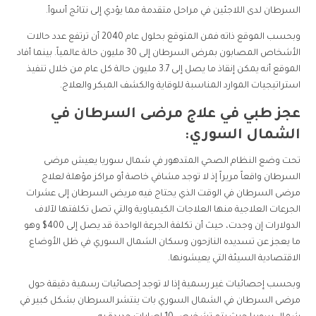
السرطان لدى اللاجئين في مراحل متقدمة مما يؤدي إلى نتائج أسوأ.
وبحسب الموقع ذاته فمن المتوقع بحلول عام 2040 أن ترتفع عدد حالات
الأشخاص المصابون بمرض السرطان إلى 30 مليون حالة عالمياً. بينما أفاد
الموقع أنه يمكن إنقاذ ما يصل إلى 3.7 مليون حالة كل عام من خلال تنفيذ
استراتيجيات الموارد المناسبة للوقاية والكشف المبكر والعلاج.
عجز طبي في علاج مرضى السرطان في
الشمال السوري:
تحت وضع النظام الصحي المتدهور في شمال سوريا يعيش مرضى
السرطان واقعاً مريراً إذ لا توجد مشافي خاصة أو مراكز مؤهلة لعلاج
مرضى السرطان في الوقت الذي يحتاج فيه مريض السرطان إلى عشرات
الجرعات العلاجية منها العلاجات الكيمياوية والتي تصل تكلفتها لآلاف
الدولارات إن وجدت، حيث أن تكلفة الجرعة الواحدة قد يصل إلى 400$ وهو
ما يعجز عن تسديده النازحون وسكان الشمال السوري في ظل الأوضاع
الاقتصادية السيئة التي يعيشونها.
وبحسب إحصائيات غير رسمية إذا لا توجد إحصائيات رسمية دقيقة حول
مرضى السرطان في الشمال السوري بات ينتشر السرطان بشكل كبير في