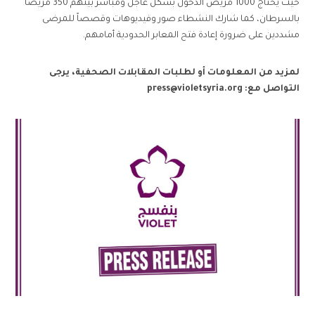
حيث يحتاج 1000 مريض الدخول بشكل عاجل ومباشر بينهم 350 مريضاً
بالسرطان، كما شارك النشطاء صور وفيديوهات وقصصاً للمرضى
مشددين على ضرورة إعادة فتح المعابر الحدودية أمامهم.
لمزيد من المعلومات أو لطلبات المقابلات الصحفية، يرجى
التواصل مع:
press@violetsyria.org