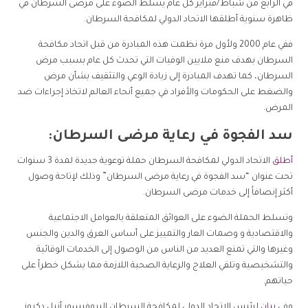
في الرابع من شباط/فبراير كل عام يسلط الضوء على مرضى السرطان في
ظاهرة سنوية أطلقها الاتحاد الدولي لمكافحة السرطان.
ففي عام 2000 ولأول مرة نظمت هذه المبادرة من قبل اتحاد مكافحة
السرطان بهدف منع ملايين الوفيات التي تحدث كل عام بسبب مرض
السرطان، كما تهدف المبادرة إلى زيادة الوعي والتثقيف بشأن مرض
والضغط على الحكومات والأفراد في جميع أنحاء العالم لاتخاذ إجراءات ضد
المرض.
سد الفجوة في رعاية مرضى السرطان:
أطلق
الاتحاد الدولي لمكافحة السرطان حملة توعوية جديدة لمدة 3 سنوات
تحت عنوان “سد الفجوة في رعاية مرضى السرطان” وذلك لإتاحة وصول
أكثر إنصافاُ إلى خدمات مرضى السرطان.
وتسلط الحملة الضوء على العوائق المتعلقة بالعوامل الاجتماعية
والاقتصادية و وصمات العار والتمييز على أساس العرق والدين والجنس
وغيرها والتي تمنع العديد من الناس من الوصول إلى الخدمات الوقائية
والتشخيصية وتلقي العلاج والرعاية الصحية اللازمة مما يشكل خطراً على
حياتهم.
وفي
بيان
لرئيس الاتحاد الدولي لمكافحة السرطان البروفيسور أنيل دكروز