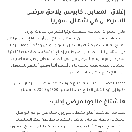
شمال سوريا حيث يتم تشخيص 10 إصابات جديدة به.
إغلاق المعابر.. كابوس يلاحق مرضى
السرطان في شمال سوريا
خلال السنوات السابقة استقبلت تركيا الكثير من الحالات الباردة
والإسعافية لمرضى السرطان لتلقيهم العلاج على أراضيها إذ لا يتوفر لهم
العلاج المناسب في مشافي الشمال السوري، ولكن ومؤخراً توقفت تركيا
عن استقبال تلك الحالات إلا عن طريق إخراج “وثيقة سياحية علاجية” لفترة
محدودة وهو ما يمنع المرضى من تلقي العلاج المجاني وحتى عدم اعتراف
المشافي الطبية بهذه الوثيقة ما زاد ألمهم ألماً وقطع آمالهم بالحصول
على علاج يمنع عنهم عذاب المرض.
ووفقاً لإحصائيات غير رسمية بلغ متوسط عدد مرضى السرطان الذين
دخلوا إلى تركيا لتلقي العلاج مسبقاً ما بين 1800 و 2000 حالة سنوياً.
هاشتاغ عالجوا مرضى إدلب:
تحت هذا الهاشتاغ أطلق نشطاء سوريون حملة على مواقع التواصل
الاجتماعي باللغة العربية والتركية والإنكليزية يطالبون فيها السلطات
التركية بفتح حدودها أمام مرضى ادلب واستقبالهم لتلقي العلاج الضروري