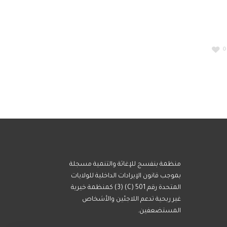
0
منظمة بنفسج للإغاثة والتنمية مسجلة
بموجب قانون الإيرادات الداخلية للولايات
المتحدة رقم 501 (C) (3) كمنظمة خيرية
غير ربحية تدعم اللاجئين والأشخاص
المستضعفين.