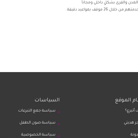
لمدن والقرى بشكلٍ داخلي ومجاناً
م الموقع
السياسات
 أتبرع؟
سياسة جمع التبرعات
ر هديتي
سياسة صون الطفل
دونة
سياسة الخصوصية