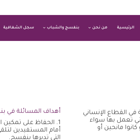
الرئيسية
من نحن
بنفسج والشباب
سجل الشفافية
أهداف المسائلة في ب
ي القطاع الإنساني
تي تعمل بها سواء
1. الحفاظ على تمكين ا
انوا مانحين أو
أمام المستفيدين لتلقي
التي تديرها بنفسج.