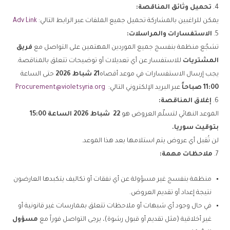
تحميل وثائق المناقصة
:
يمكن للراغبين بالمشاركة تحميل جميع الملفات عبر الرابط التالي:
Adv Link
الاستفسارات والمراسلات
:
تشجّع منظمة بنفسج جميع الموردين المهتمين على التواصل مع
فريق
المشتريات
للاستفسار عن أي تعديلات أو توضيحات تتعلق بالمناقصة.
يجب إرسال الاستفسارات في موعد أقصاه
21
شباط 2026
حتى الساعة
11:00
صباحاً
عبر البريد الإلكتروني التالي:
Procurement@violetsyria.org
إغلاق المناقصة
:
الموعد النهائي لتسلّم العروض هو
22
شباط 2026 الساعة 15:00
بتوقيت سوريا
.
لن تُقبل أي عروض يتم استلامها بعد هذا الموعد.
ملاحظات مهمة:
منظمة بنفسج غير مسؤولة عن أي نفقات أو تكاليف يتكبدها العارضون
نتيجة إعداد أو تقديم العروض.
في حال وجود أي شبهات أو ملاحظات تتعلق بممارسات غير قانونية أو
غير أخلاقية (مثل تقديم أو قبول رشوة)، يرجى التواصل فوراً مع
مسؤول