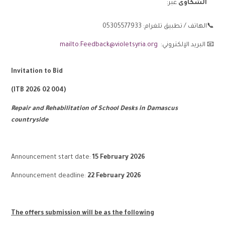
الشكاوى
عبر:
📞الهاتف / تطبيق تلغرام: 05305577933
📧 البريد الإلكتروني:
Feedback@violetsyria.org
mailto:
Invitation to Bid
(
ITB
2026
02
004
)
Repair and Rehabilitation of School Desks in Damascus
countryside
Announcement start date:
15 February 2026
Announcement deadline:
22 February 2026
The offers submission will be as the following