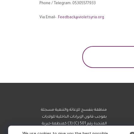
Phone / Telegram: 05305577933
Via Email-
Feedback@violetsyria.org
منظمة بنفسج للإغاثة والتنمية مسجلة
بموجب قانون الإيرادات الداخلية للولايات
المتحدة رقم 501 (C) (3) كمنظمة خيرية
غير ربحية تدعم اللاجئين والأشخاص
x