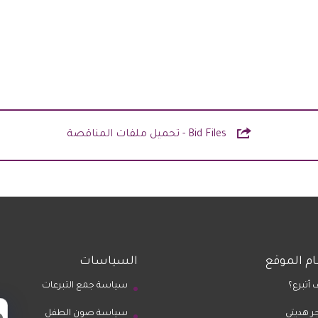

Bid Files - تحميل ملفات المناقصة
م الموقع
السياسات
 أتبرع؟
سياسة جمع التبرعات
ر هديتي
سياسة صون الطفل