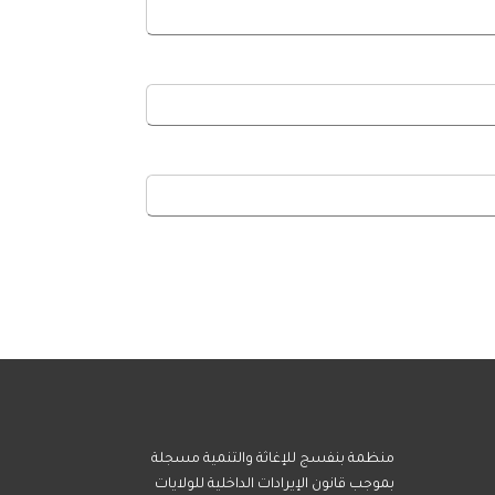
منظمة بنفسج للإغاثة والتنمية مسجلة
بموجب قانون الإيرادات الداخلية للولايات