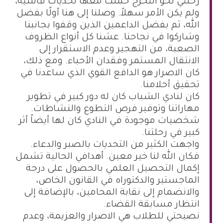
رحلتي نحو التخرج حملت معها تحديات قاسية،
ولم يكن الأمر سهلاً. وصلنا إلى هنا أولًا بفضل
الله، ثم بفضل الداعمين الذين وقفوا بجانبنا
وشاركوا في نجاحنا. عشنا كل أنواع الظروف
الصعبة، من التهجير وعدم الاستقرار إلى
الانتقال المستمر وفقدان الأحباء. ومع ذلك،
كان الاصرار هو الدافع القوي الذي ساعدنا في
تحقيق أحلامنا.
كان لنادي الشباب كان له دور كبير في تطوير
مهاراتنا وتوفير فرص التطوع والنشاطات.
شخصيات موجودة في النادي كان لها أيضاً أثر
كبير في رحلتنا.
واجهت الكثير من التحديات بالصبر والدعاء.
فكان الله لنا خير معين. أهدافي الحالية تشمل
إكمال التحصيل العلمي بالحصول على درجة
الماجستير والدكتوراه في القانون الخاص،
والانضمام إلى نقابة المحامين، بالإضافة إلى
انتظار مسابقة القضاء.
نصيحتي للطلاب هي الاصرار والعزيمة، وعدم