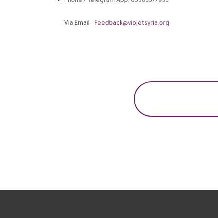
Phone / Telegram App: 05305577933
Via Email-
Feedback@violetsyria.org