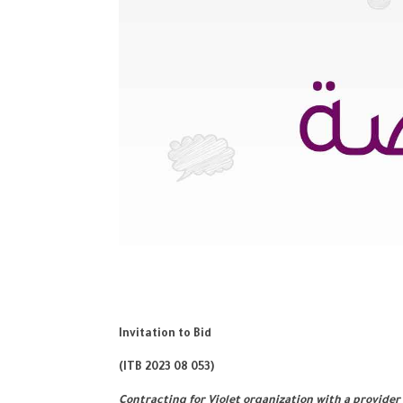
Invitation to Bid
)
ITB 2023 0
8
0
53
(
Contracting for Violet organization with a provider