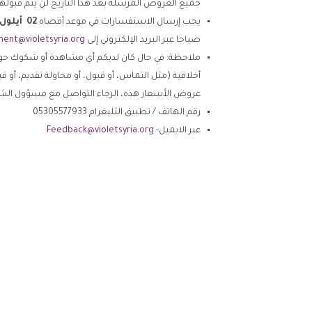
جميع العروض المرسلة بعد هذا التاريخ لن يتم قبولها
يجب إرسال الاستفسارات في موعد أقصاه
02
أ
يلول
صباحا عبر البريد الإلكتروني إلى
ent@violetsyria.org
ملاحظة: في حال كان لديكم أي مشاهدة أو شكوك حول أ
أخلاقية (مثل التماس، أو قبول، أو محاولة تقديم، أو 
عروض الأسعار هذه، الرجاء التواصل مع مسؤول الش
رقم الهاتف / تطبيق التليغرام 05305577933
عبر الايميل-
Feedback@violetsyria.org