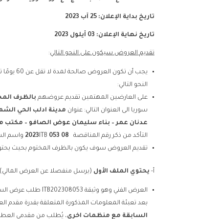
تاريخ بداية الإعلان:
25
آب 2023
تاريخ نهاية الإعلان: 03
أيلول
2023
تقديم العروض سيكون على النحو التالي
:
يجب أن تكون 
النحو التالي:
على العارضين المهتمين تقديم عروضهم
بالظرف المخ
سوريا الى العنوان التالي: عنوان
مدينة ادلب الحي الشم
عدنان عمر – بناء سليمان عوض الصافو – مكتب 
التأكد من ذكر رقم المناقصة
08 053
ITB واسم الشركة على الظرف المختوم.
2023
تقديم العروض سوف يكون بالظرف المختوم بحيث يحتو
أ-
يحتوي ا
لملف
الأول
(يرسل منفصلا عن العرض المالي) ع
العرض الفني وهو وثيقة 53
بعد تعبئة المعلومات المذكورة المتعلقة بقدرة مقدم الع
السابقة مع منظمات اخرى
، يُطلب من مقدمي العطاءا