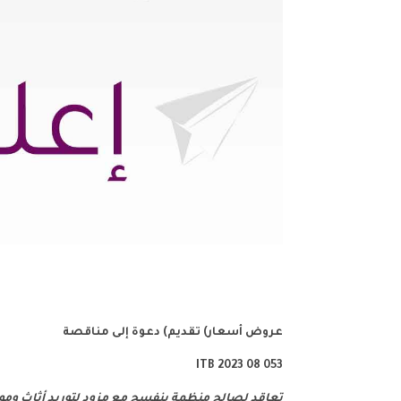
عروض أسعار)
تقديم
)
دعوة
إلى
مناقصة
ITB
053 08 2023
تعاقد لصالح منظمة بنفسج مع مزود لتوريد أثاث ومو