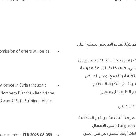
العروض صالحة لمدة لا تقل عن 60 يومًا تقويميًا. تقديم العروض سيكون على
bmission of offers will be as
توم
الى مكتب منظمة بنفسج في
الي- خلف كلية الزراعة مدرسة
منظمة بنفسج
.
وعلى العارض
t office in Syria through a
ي الظرف على ملفين:
y, Northern District – Behind the
Awad Al Safo Building – Violet
لى ما يلي:
ITB2023080 طلب عرض السعر هذا المقدمة من قبل المنظمة
طاء. وأمثلة
على الأعمال
ت أيضًا تقديم دليل على الخبرة
ender number,
ITB 2023
0
8
0
53,