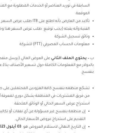
السابقة في توريد العناصر أو الخدمات المطلوبة مع الم
الموقعة.
تأكيد من العارض بأنه اطلع على 
الفنية وأنه يقبله (يجب توقيع طلب عرض السعر هذا و
وثائق تسجيل الشركة
معلومات الحساب المصرفي (PTT) للشركة
ب
–
يحتوي الملف الثاني
على العرض المالي (يرسل منفصل
بالدولار مع المعلومات الكاملة حول تسعير الأصناف بناءً
بنفسج.
تشجّع منظمه بنفسج كافة المزودين المحتملين على 
من فريق المشتريات في المنظمة بشكل دوري لمعرفة أي
استدراج عرض السعر الحالي أو الوثائق الملحقة.
إن منظمة بنفسج غير مسؤولة عن أي نفقات أو تكاليف ن
التقديم على استدراج عروض الأسعار الحالي.
إن التاريخ النهائي لاستلام العروض هو
03
أ
يلول
023