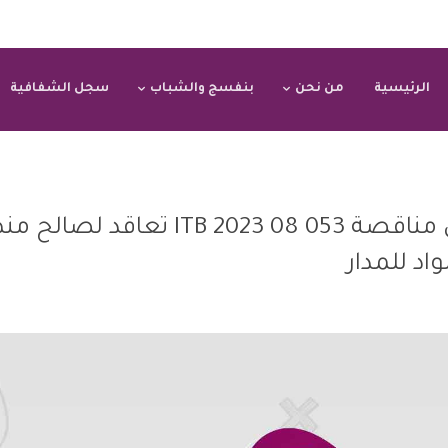
الرئيسية
من نحن
بنفسج والشباب
سجل الشفافية
عروض أسعار) تقديم) دعوة إلى مناقصة 053 08 2023 ITB تعا
اد للمدار