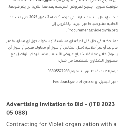
· إن التاريخ النهائي لاستلام العروض هو
3 تموز 2023
عند الساعة 15:00
بتوقيت سوريا . جميع العروض المرسلة بعد هذا التاريخ لن يتم قبولها.
· يجب إرسال الاستفسارات في موعد أقصاه
2 تموز 2023
حتى الساعة
الحادية عشر صباحا عبر البريد الإلكتروني إلى
.
Procurement@violetsyria.org
· ملاحظة: في حال كان لديكم أي مشاهدة أو شكوك حول أي ممارسة غير
قانونية أو غير أخلاقية (مثل التماس أو قبول أو محاولة تقديم أو قبول أي
رشوة) خلال عملية استدراج عروض الأسعار هذه،: الرجاء التواصل مع
مسؤول الشكاوي للمنظمة من خلال:
· رقم الهاتف / تطبيق التليغرام 05305577933
· عبر الايميل-
Feedback@violetsyria.org
Advertising Invitation to Bid – (ITB 2023
05 088)
Contracting for Violet organization with a