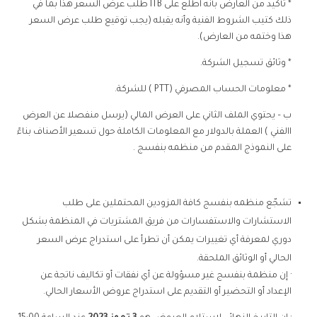
* تأكيد من العارض بأنه اطلع على ITB طلب عرض السعر هذا بما في
ذلك كتيب الشروط الفنية وأنه يقبله (يجب توقيع طلب عرض السعر
هذا وختمه من العارض).
* وثائق تسجيل الشركة.
* معلومات الحساب المصرفي (PTT ) للشركة.
ب – يحتوي الملف الثاني على العرض المالي (يرسل منفصلا عن العرض
االفني ) العملة بالدولار مع المعلومات الكاملة حول تسعير الأصناف بناءً
على النموذج المقدم من منظمه بنفسج .
تشجّع منظمه بنفسج كافة المزودين المحتملين على طلب
الاستشارات والاستفسارات من فريق المشتريات في المنظمة بشكل
دوري لمعرفة أي تغييرات يمكن أن تطرأ على استدراج عرض السعر
الحالي أو الوثائق الملحقة.
· إن منظمة بنفسج غير مسؤولة عن أي نفقات أو تكاليف ناتجة عن
الإعداد أو التحضير أو التقديم على استدراج عروض الأسعار الحالي.