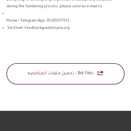
accepting, or attempting to provide or accept any kickback)
during the tendering process, please send an e-mail to:
Phone / Telegram App: 05305577933
Via Email-
Feedback@violetsyria.org

Bid Files - تحميل ملفات المناقصة