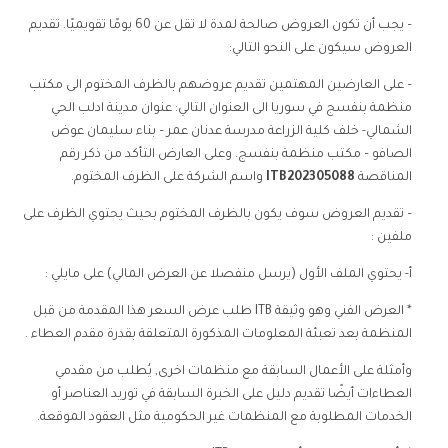
– يجب أن تكون العروض صالحة لمدة لا تقل عن 60 يومًا تقويميًا. تقديم
العروض سيكون على النحو التالي:
– على العارضين المهتمين تقديم عروضهم بالظرف المختوم الى مكتب
منظمة بنفسج في سوريا الى العنوان التالي: عنوان مدينة ادلب الحي
الشمالي- خلف كلية الزراعة مدرسة عدنان عمر – بناء سليمان عوض
الصافو – مكتب منظمة بنفسج. وعلى العارض التأكد من ذكر رقم
المناقصة
ITB202305088
واسم الشركة على الظرف المختوم.
– تقديم العروض سوف يكون بالظرف المختوم بحيث يحتوي الظرف على
ملفين :
أ- يحتوي الملف الأول (يرسل منفصلا عن العرض المالي) على مايلي :
* العرض الفني وهو وثيقة ITB طلب عرض السعر هذا المقدمة من قبل
المنظمة بعد تعبئة المعلومات المذكورة المتعلقة بقدرة مقدم العطاء .
وأمثلة على الأعمال السابقة مع منظمات اخرى, يُطلب من مقدمي
العطاءات أيضًا تقديم دليل على الخبرة السابقة في توريد العناصر أو
الخدمات المطلوبة مع المنظمات غير الحكومية مثل العقود الموقعة.