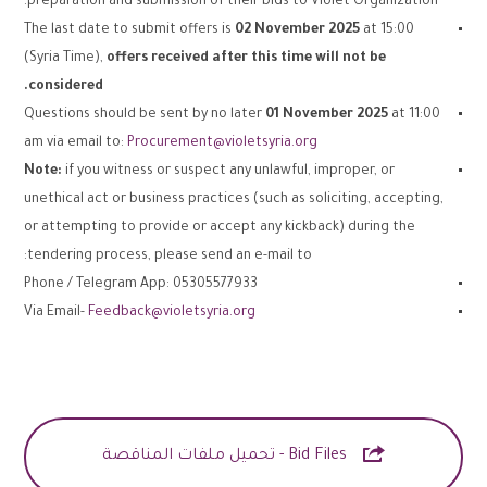
preparation and submission of their bids to Violet Organization.
The last date to submit offers is
02
November
2025
at 15:00
(Syria Time),
offers received after this time will not be
considered.
Questions should be sent by no later
01
November
2025
at 11:00
am via email to:
Procurement@violetsyria.org
Note:
if you witness or suspect any unlawful, improper, or
unethical act or business practices (such as soliciting, accepting,
or attempting to provide or accept any kickback) during the
tendering process, please send an e-mail to:
Phone / Telegram App: 05305577933
Via Email-
Feedback@violetsyria.org

Bid Files - تحميل ملفات المناقصة