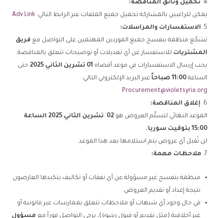
تحميل وثائق المناقصة
:
يمكن للراغبين بالمشاركة تحميل جميع الملفات عبر الرابط التالي:
Adv Link
الاستفسارات والمراسلات
:
تشجّع منظمة بنفسج جميع الموردين المهتمين على التواصل مع
فريق
المشتريات
للاستفسار عن أي تعديلات أو توضيحات تتعلق بالمناقصة.
يجب إرسال الاستفسارات في موعد أقصاه
01
تشرين الثاني 2025
حتى
الساعة
11:00
صباحاً
عبر البريد الإلكتروني التالي:
Procurement@violetsyria.org
إغلاق المناقصة
:
الموعد النهائي لتسلّم العروض هو
02
تشرين الثاني 2025 الساعة
15:00 بتوقيت سوريا
.
لن تُقبل أي عروض يتم استلامها بعد هذا الموعد.
ملاحظات مهمة:
منظمة بنفسج غير مسؤولة عن أي نفقات أو تكاليف يتكبدها العارضون
نتيجة إعداد أو تقديم العروض.
في حال وجود أي شبهات أو ملاحظات تتعلق بممارسات غير قانونية أو
غير أخلاقية (مثل تقديم أو قبول رشوة)، يرجى التواصل فوراً مع
مسؤول