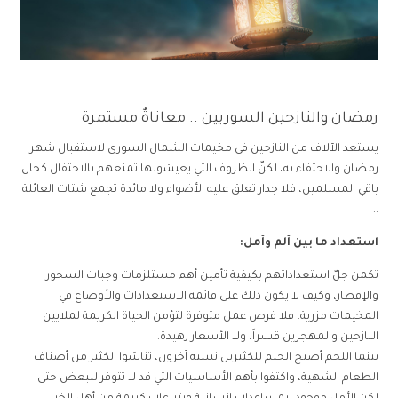
رمضان والنازحين السوريين .. معاناةٌ مستمرة
يستعد الآلاف من النازحين في مخيمات الشمال السوري لاستقبال شهر
رمضان والاحتفاء به، لكنّ الظروف التي يعيشونها تمنعهم بالاحتفال كحال
باقي المسلمين، فلا جدار تعلق عليه الأضواء ولا مائدة تجمع شتات العائلة
..
استعداد ما بين ألم وأمل:
تكمن جلّ استعداداتهم بكيفية تأمين أهم مستلزمات وجبات السحور
والإفطار، وكيف لا يكون ذلك على قائمة الاستعدادات والأوضاع في
المخيمات مزرية، فلا فرص عمل متوفرة لتؤمن الحياة الكريمة لملايين
النازحين والمهجرين قسراً، ولا الأسعار زهيدة.
بينما اللحم أصبح الحلم للكثيرين نسيه آخرون، تناسَوا الكثير من أصناف
الطعام الشهية، واكتفوا بأهم الأساسيات التي قد لا تتوفر للبعض حتى