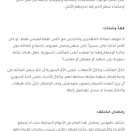
لكن الأمل موجود، بمساعدات إنسانية وبتبرعاتٍ كريمة من أهل الخير
لإمضاء شهر الخير فلا تحرمهم الأمل.
فقدٌ وشتات:
لا تتوقف معاناة المهجرين والنازحين مع تأمين لقمة العيش فقط، لو كان
الأمر كذلك لكان يسيراً، لكن شهر رمضان معروف باجتماع العائلة حول
مائدة الإفطار وهذا ما تفتقده أغلب العائلات السورية، فهل هناك عائلة
سورية دون شهيد أو معتقل أو مغترب!
ككلّ العائلات وككلّ الأمهات، تتمنى الأمّ السورية أن تلمّ شمل العائلة على
وجبة إفطار شهية تعدّها بحنانها لهم، وككلّ الأجداد يتمنى الجدّ السوري
أن يرى أحفاده الصغار يلعبون معه قبيل وقت الإفطار، لكنّ ذلك هيهات
وأحلامٌ بعيدة لا سبيل للوصول إليها.
رمضان مختلف:
تختلف طقوس رمضان هذا العام عن الأعوام السابقة حيث لا يجتمع
الأقرباء والأصدقاء حول مائدة إفطار جماعي بسبب تداعيات كورونا وهو