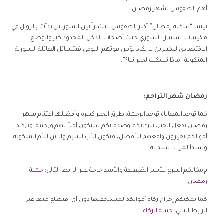
أهم الطقوس لشهر رمضان.
بينما “سكبة رمضان” أكثر الطقوس انتشاراً بين السوريين بدأت بالزوال في
مخيمات الشمال السوري حيث أصحاب الدخل المحدود كثر والوضع
الاقتصادي للكثيرين لا يكاد يؤمن قوتهم اليومي فتتسائل العائلة السورية
المنكوبة “ماذا نسكب لجيراننا؟”.
رمضان شهر التراحم:
كما توجد المعاناة توجد الرحمة، طرق الخير كثيرة وأفضلها اغتنام شهر
رمضان بفعل الخير، تبرعاتكم وصدقاتكم ستكون أملاً لهم ورحمة، وبزكاة
أموالكم تغيرون واقعهم للأفضل، فنكون الأب لليتيم والابن للأم المثكولة
وسنداً لمن لا سند له.
بإمكانكم التبرع للأسر الضعيفة والأشد حاجة عبر الرابط التالي:
حملة
رمضان
كما يمكنكم إخراج زكاة أموالكم لمستحقيها دون أي اقتطاع منها عبر
الرابط التالي:
حملة الزكاة