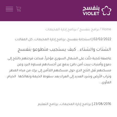
Home
/
برامج بنفسج
/
برنامج إدارة المخيمات
02/02/2022 |
استجابة بنفسج
،
برنامج إدارة المخيمات
،
كل المقالات
الشتات والشتاء.. كيف يستجيب متطوعو بنفسج
عاصفة ثلجية حلّت على الشمال السوري مؤخراً، فبدلت فرحتهم بالثلج إلى
دموع وأمنيات ببيت آمن دافئ يدفع عن أجسادهم قساوة البرد وعن
مسكنهم ثقل الثلج الذي حول مسكنهم اللاأمن إلى برك من مياه المطر
وتراب الأرض وشرد العديد إلى العراء بعد سقوط الخيمة وتهالكها. الخيام..
المأوى...
23/08/2016 |
برنامج إدارة المخيمات
،
برنامج التعليم