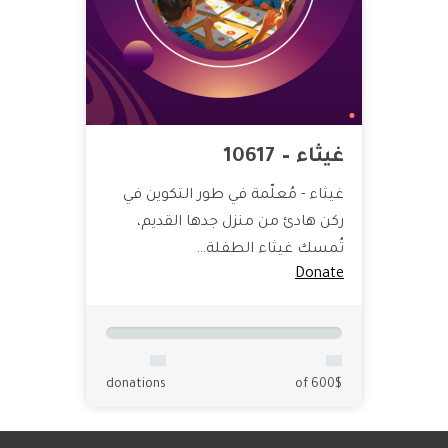
غيثاء – 10617
غيثاء - مُعلّمة في طور التكوين في
ركن هادئ من منزل جدها القديم،
تُمسك غيثاء الطفلة…
Donate
donations
of 600$