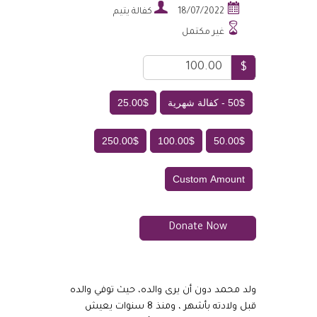


18/07/2022
كفالة يتيم

غير مكتمل
$
50$ - كفالة شهرية
25.00$
250.00$
100.00$
50.00$
Custom Amount
Donate Now
ولد محمد دون أن يرى والده، حيث توفي والده
قبل ولادته بأشهر ، ومنذ 8 سنوات يعيش