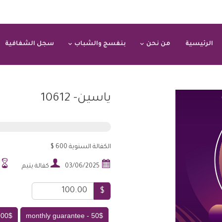
الرئيسية
من نحن
بنفسج والشباب
سجل الشفافية
ياسين- 10612
الكفالة السنوية 600 $



03/06/2025
كفالة يتيم
$
.00$
50$ - monthly guarantee