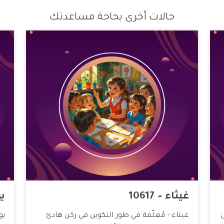
حالات أخرى بحاجة مساعدتك
غيثاء – 10617
يو
غيثاء - مُعلّمة في طور التكوين في ركن هادئ
يو