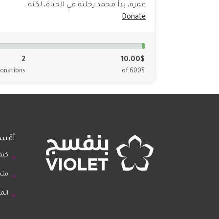
عمره، بدأ محمد رحلته في الحياة، لكنه…
Donate
2
10.00$
onations
of 600$
أقسا
كيف
متج
الم