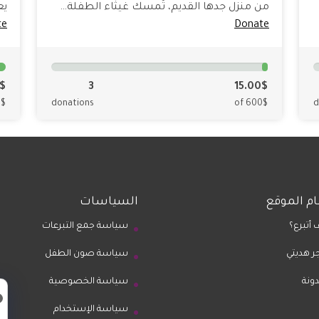
من منزل جدها القديم، تُمسك غيثاء الطفلة…
يع
te
Donate
$
3
15.00$
0$
donations
of 600$
d
م الموقع
السياسات
 أتبرع؟
سياسة جمع التبرعات
ر هديتي
سياسة صون الطفل
دونة
سياسة الخصوصية
سياسة الإستخدام