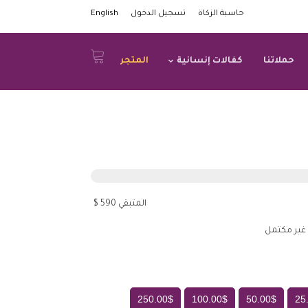
حاسبة الزكاة
تسجيل الدخول
English
حملاتنا
كفالات إنسانية
المتجر
المتبقي 590 $
غير مكتمل
250.00$
100.00$
50.00$
25