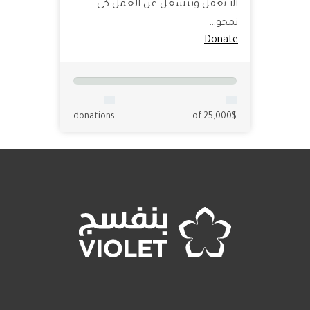
ألا نغفل وننشغل عن العمل كي
نمحو…
Donate
donations
of 25,000$