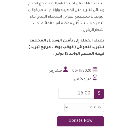
استخدامها ضمن احتياجاتهم اليومية, مع انعدام
وسائل التبريد مثل الكهرباء وارتفاع أسعار قوالب
البوظ, لا تستطيع العوائل استخدام الخيام أثناء
النهار حيث يستظّل معظم أفراد العائلة تحت
أشجار الزيتون ..
تهدف الحملة إلى تأمين الوسائل المختلفة
للتبريد للعوائل ( قوالب بوظ – مراوح تبريد ) ..
قيمة السهم الواحد 15 دولار..


06/11/2020
مشاريع

غير مكتمل
$
Donate Now