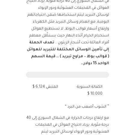
في الشمال السوري إلى 40 درجة مئوية, يزداد احتياج
العوائل في المخيمات العشوئية ودور الإيواء
لوسائل التبريد ليتم استخدامها ضمن احتياجاتهم
اليومية, مع انعدام وسائل التبريد مثل الكهرباء
وارتفاع أسعار قوالب البوظ, لا تستطيع العوائل
استخدام الخيام أثناء النهار حيث يستظّل معظم
أفراد العائلة تحت أشجار الزيتون ..
تهدف الحملة
إلى تأمين الوسائل المختلفة للتبريد للعوائل
( قوالب بوظ – مراوح تبريد ) .. قيمة السهم
الواحد 15 دولار..
الكفالة السنوية
المتبقي 6,124 $
10,000 $
” الشوب أصعب من البرد “
مع ارتفاع درجات الحرارة في الشمال السوري إلى 40
درجة مئوية, يزداد احتياج العوائل في المخيمات
العشوئية ودور الإيواء لوسائل التبريد ليتم