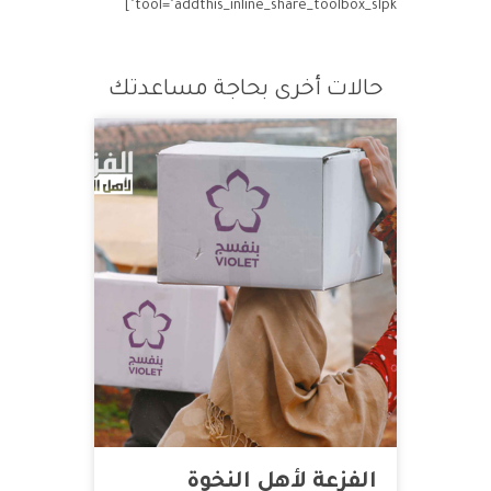
tool="addthis_inline_share_toolbox_slpk"]
حالات أخرى بحاجة مساعدتك
الفزعة لأهل النخوة