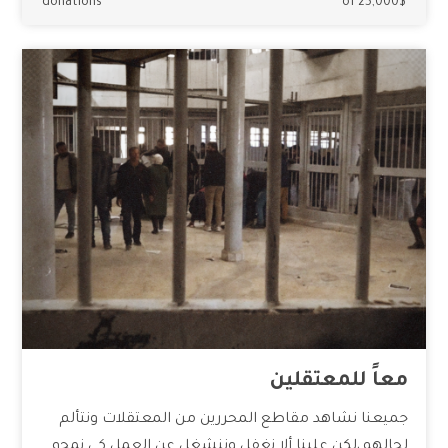
donations
of 25,000$
معاً للمعتقلين
جميعنا نشاهد مقاطع المحررين من المعتقلات ونتألم
لحالهم،لكن علينا ألا نغفل وننشغل عن العمل كي نمحو…