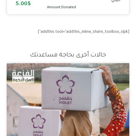
أمان
5.00$
Amount Donated
[addthis tool="addthis_inline_share_toolbox_slpk"]
حالات أخرى بحاجة مساعدتك