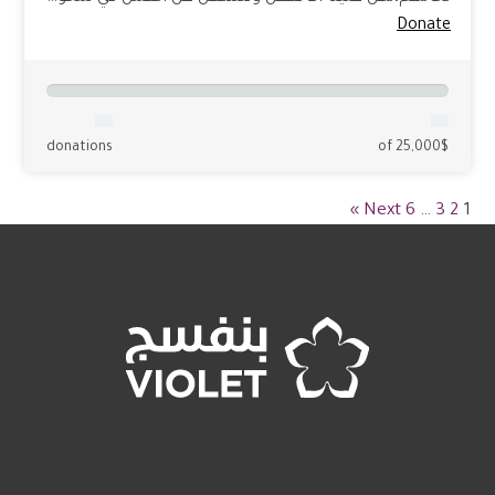
Donate
donations
of 25,000$
Next »
6
…
3
2
1