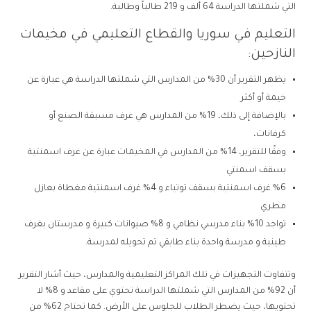
التي شملتها الدراسة 64 ألف و 219 طالباً وطالبة.
التعليم في سوريا والقطاع التعليمي في مخيمات
النازحين:
يظهر التقرير أن 30% من المدارس التي شملتها الدراسة هي عبارة عن
خيمة أو أكثر
بالإضافة إلى ذلك، 19% من المدارس هي غرف مسبقة الصنع أو
كرفانات،
وفقًا للتقرير، 14% من المدارس في المخيمات عبارة عن غرف اسمنتية
بسقف اسمنتي
%6 غرف اسمنتية بسقف توتياء و 4% غرف اسمنتية مغطاة بعازل
مطري
تواجد 10% بناء مدرسي نظامي و 8% صيوانات كبيرة و مدرستان بغرف
طينية و مدرسة واحدة بناء طابقي تم تحويله لمدرسة.
وتتفاوت التجهيزات في تلك المراكز التعليمية والمدارس، حيث أشار التقرير
أن 92% من المدارس التي شملتها الدراسة تحتوي على مقاعد و 8% لا
تحتويها، حيث يضطر الطلاب للجلوس على الأرض. كما تحتاج 62% من