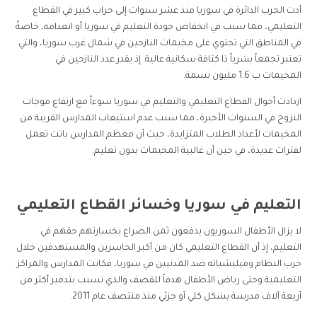
أدت الحرب الدائرة في سوريا منذ عشر سنوات إلى خراب كبير في القطاع
التعليمي، مما سبب في انخفاض جودة التعليم في سوريا أو انعدامه، خاصةً
في المناطق التي تحتوي على مخيمات النازحين في شمال غرب سوريا، والتي
تعتبر تجمعاً بشرياً ذا كثافة سكانية عالية. إذ يقدر عدد النازحين في
المخيمات ب 1.6 مليون نسمة.
ازدادت أحوال القطاع التعليمي والتعليم في سوريا سوءاً مع ارتفاع موجات
النزوح في السنوات الأخيرة، مما سبب عدم استيعاب المدارس القريبة من
المخيمات لأعداد الطلاب المتزايدة، حيث أن معظم المدارس باتت تعمل
لفترات عديدة، في حين أن غالبية المخيمات بدون تعليم.
التعليم في سوريا وخسائر القطاع التعليمي
لا يزال الأطفال السوريون يدفعون ثمن الصراع بخسارتهم حقهم في
التعليم، إذ أن القطاع التعليمي كان من أكبر الخاسرين والمستهدفين خلال
حرب النظام وميليشياته ضد المدنيين في سوريا، فكانت المدارس والمراكز
التعليمية وحتى رياض الأطفال هدفاً للقصف والذي تسبب بتدمير أكثر من
أربعة آلاف مدرسة بشكل كلي أو جزئي منذ منتصف عام 2011.