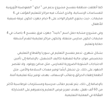
كما أطلقت منظمة بنفسج مشروع بدعم من ” ايكو ” المفوضية الأوروبية
للمساعدات الإنسانية، والذي انشأت فيه مراكز للتعليم المؤقت في 6
مخيمات، حيث يحتوي المركز الواحد على 8 خيام جهزت لتكون غرفة صيفية
للأطفال.
وفي مشروع مشابه حمل اسم “دانيدا” جهزت فرق بنفسج 4 باصات في 4
مخيمات لتكون مدارس متنقلة، ولتكون مراكز تعليمية لتقدم أنشطة
حماية وتعليم.
بشكل شهري، تدعم بنفسج التعليم في سوريا والقطاع التعليمي
بتخصيص موارد مالية لتغطية تكاليف التشغيل، بالإضافة إلى تأمين
الاحتياجات الشتوية الضرورية للمدارس، مثل مدافئ ووقود. ولا تقتصر
الجهود على ذلك، بل تشمل أيضًا توفير معدات السلامة والأمن، مثل
أنظمة إطفاء الحرائق وحقائب الإسعاف، بهدف توفير بيئة تعليمية آمنة.
بالإضافة إلى ذلك، يتم تقديم حقائب مدرسية ومستلزمات قرطاسية لأكثر
من 60 ألف طفل، بهدف تعزيز فرص التعليم وتحفيزهم على المشاركة
الفعّالة في العملية التعليمية.