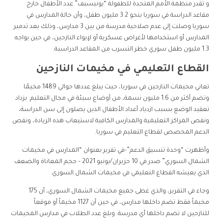
و تقدر منظمة الأمم المتحدة للطفولة “يونيسيف” عدد الأطفال خارج
مقاعد الدراسة في سوريا بنحو 3.2 مليون طفل، وأن حالة المدارس في
سوريا وصلت إلى عدم صلاحية مدرسة من بين 3 مدارس، وذلك بعد تدمير
المدارس أو استخدامها لأغراض عسكرية أو لإيواء النازحين، في حين يواجه
1.3 مليون طفل سوري خطر التسرب من المقاعد الدراسية.
القطاع التعليمي في مخيمات النازحين
تعاني مخيمات النازحين في سوريا، حيث يبلغ عددها حوالي 1489 مخيمًا
وتضم أكثر من 1.6 مليون نسمة، من أوضاع سيئة في مجال التعليم. يزداد
تعقيد الوضع بسبب ازدياد أعداد الأطفال الذين يصلون إلى سن الدراسة،
ونقص المراكز التعليمية والمدارس الكافية لاستيعاب هذه الزيادة، ونقص
الدعم المخصص لقطاع التعليم في سوريا.
وأظهرت “وحدة تنسيق الدعم”-في تقرير بعنوان “المدارس في مخيمات
الشمال السوري” صدر في 10 حزيران/يونيو 2021 – حجم المعاناة والضعف
الذي يعيشه القطاع التعليمي في مخيمات الشمال السوري.
وجاء في التقرير، والذي غطى جميع مخيمات الشمال السوري، أن 175
مخيماً فقط تضم داخلها مدارس، في حين أن 1127 مخيماً أو موقعاً
للنازحين لا تضم داخلها أي مدرسة. وبلغ عدد الطلاب في مدارس المخيمات