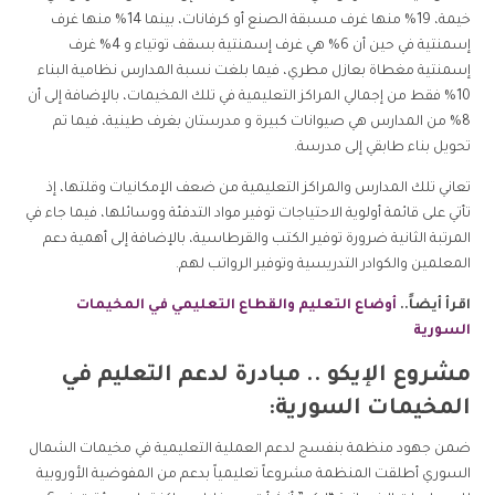
خيمة، 19% منها غرف مسبقة الصنع أو كرفانات، بينما 14% منها غرف
إسمنتية في حين أن 6% هي غرف إسمنتية بسقف توتياء و 4% غرف
إسمنتية مغطاة بعازل مطري، فيما بلغت نسبة المدارس نظامية البناء
10% فقط من إجمالي المراكز التعليمية في تلك المخيمات، بالإضافة إلى أن
8% من المدارس هي صيوانات كبيرة و مدرستان بغرف طينية، فيما تم
تحويل بناء طابقي إلى مدرسة.
تعاني تلك المدارس والمراكز التعليمية من ضعف الإمكانيات وقلتها، إذ
تأتي على قائمة أولوية الاحتياجات توفير مواد التدفئة ووسائلها، فيما جاء في
المرتبة الثانية ضرورة توفير الكتب والقرطاسية، بالإضافة إلى أهمية دعم
المعلمين والكوادر التدريسية وتوفير الرواتب لهم.
اقرأ أيضاً..
أوضاع التعليم والقطاع التعليمي في المخيمات
السورية
مشروع الإيكو .. مبادرة لدعم التعليم في
المخيمات السورية:
ضمن جهود منظمة بنفسج لدعم العملية التعليمية في مخيمات الشمال
السوري أطلقت المنظمة مشروعاً تعليمياً بدعم من المفوضية الأوروبية