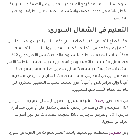
الدنو منها لا سيما بعد خروج العديد من المدارس عن الخدمة واستمرارية
الخطر القائم من عودة القصف واستهداف الطلاب على الطرقات وداخل
المدارس.
التعليم في الشمال السوري:
يعدّ القطاع التعليمي أكثر القطاعات التي دفعت ثمن الحرب وأبعدت ملايين
الأطفال عن حقهم في التعليم، إذ كانت المدارس والمنشآت التعليمية
هدفاً أساسياَ لهجمات نظام الأسد وحلفائه، حيث شن الأخير حوالي 700
هجمة على مؤسسات التعليم وطواقمها في سوريا بحسب منظمة الأمم
المتحدة للطفولة “اليونيسيف” ما آلى ذلك إلى صلاحية مدرسة واحدة
فقط من بين كل 3 مدارس، فيما استخدمت المدارس لأغراض عسكرية
أحياناً وإلى مراكز للنزوح أحياناً أخرى بسبب عمليات التهجير المتكررة التي
قام بها نظام الأسد بحق المدنيين.
من جهة أخرى
رصدت
الشبكة السورية لحقوق الإنسان تدمير ما لا يقل عن
1.197 مدرسة و 29 روضة من رياض الأطفال بشكل كلي أو جزئي منذ آذار/
مارس 2011، وتعرض ما يقارب 1593 مدرسة لاعتداءات من قبل أطراف
النزاع في سوريا.
وفي
تصريح
لمنظمة اليونسيف باسم “عشر سنوات من الحرب في سوريا،