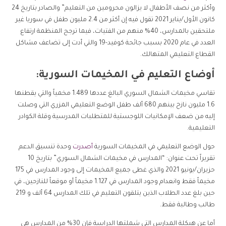
وأكثر من نصف الأطفال لا يزالون محرومين من التعليم” والصادر بتاريخ 24
كانون الأول/يناير 2021 تقول فيه إن أكثر من 2.4 مليون طفل في سوريا غير
ملتحقين بالمدارس، 40% منهم من الفتيات، فيما ترجح المنظمة ارتفاع
العدد في عام 2020 بسبب جائحة كوفيد-19 والتي أدت إلى تضاعف مشاكل
القطاع التعليمي المتهالك.
أوضاع التعليم في المخيمات السورية:
تقاسي مخيمات الشمال السوري البالغ عددها 1.489 مخمياً والتي يقطنها
1.6 مليون نازح بينهم 680 ألف طفل الوضع التعليمي المزري التي وصلت
إليه من ضعف الإمكانيات اللوجستية للمتطلبات المدرسية وقلة الكوادر
التعليمية.
حول الوضع التعليمي في المخيمات السورية
أصدرت
وحدة تنسيق الدعم
تقريراً تحت عنوان: “المدارس في مخيمات الشمال السوري” بتاريخ 10
حزيران/يونيو 2021 والذي غطى جميع المخيمات إلى وجود المدارس في 175
مخيماً فقط وانعدام وجود المدارس في 1.127 مخيماً أو موقعاً للنازحين، في
حين بلغ عدد الطلاب الذين يتلقون التعليم في تلك المدارس 64 ألف و 219
طالب وطالبة فقط.
أما عن هيكلة المدارس التي شملتها الدراسة فإن 30% من المدارس هي