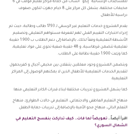
للمساعدات الإنسانية “إيكو” أنشأت من خلاله مراكز تعليم مؤقت في 6
مخيمات مختلفة، يشمل كل مركز على 8 خيام جهزت لتكون صفوف
دراسية للأطفال.
يقدم المشروع خدمات التعليم غير الرسمي لـ 1793 طالب وطالبة، حيث تم
إجراء اختبارات التقييم القبلي لهم لمعرفة مستواهم التعليمي وتصميم
الأنشطة التعليمية وفقاً لذلك، بالإضافة إلى دعم الطلاب ب 1.900 حقيبة
تعليمية تتضمن قرطاسية، و 48 حقيبة صفية تحوي على مواد تعليمية،
كما وزعت 1.900 حقيبة نظافة على الطلاب.
ويتضمن المشروع وجود معلمَين يتنقلان بين مخيمي أجيال و كفريحمول
لتقديم الخدمات التعليمية للأطفال الذين لا يمكنهم الوصول إلى المراكز
التعليمية.
كما يشمل المشروع تدريبات مختلفة لبناء قدرات الكادر التعليمي منها:
منهاج التعليم العاطفي والاجتماعي، التعليم في حالات الطوارئ، منهاج
التعلم الذاتي، منهاج محو الأمية بالإضافة إلى تدريبات حماية الطفل.
اقرأ أيضاً..
تعويضاً لما فات.. كيف تداركت بنفسج التعليم في
الشمال السوري؟