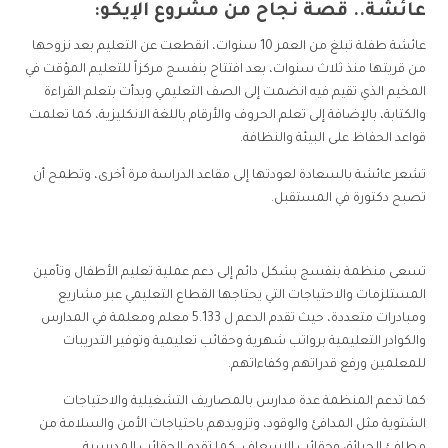
عائشة.. قصة نجاح من مشروع الإيكو:
عائشة طفلة تبلغ من العمر 10 سنوات، انقطعت عن التعليم بعد نزوحها
من قريتها منذ ثلاث سنوات، بعد افتتاح بنفسج مركزاً للتعليم المؤقت في
المخيم الذي تقيم فيه انضمت إلى الصف التعليمي وبدأت بتعلم القراءة
والكتابة، بالإضافة إلى تعلم الحروف والأرقام باللغة الانكليزية، كما تعلمت
قواعد الحفاظ على البيئة والنظافة.
تشعر عائشة بالسعادة لعودتها إلى مقاعد الدراسة مرة أخرى، وتطمح أن
تصبح دكتورة في المستقبل.
تسعى منظمة بنفسج بشكل دائم إلى دعم عملية تعليم الأطفال وتأمين
المستلزمات والاحتياجات التي يحتاجها القطاع التعليمي عبر مشاريع
ومبادرات متعددة، حيث تقدم الدعم ل 5.133 معلم ومعلمة في المدارس
والكوادر التعليمية برواتب شهرية وحقائب تعليمية وتوفير التدريبات
للمعلمين ورفع قدراتهم وكفاءاتهم.
كما تدعم المنظمة عدة مدارس بالمصاريف التشغيلية والاحتياجات
الشتوية مثل المدافئ والوقود، وتزويدهم باحتياجات الأمن والسلامة من
مطافئ الحرائق وحقائب الإسعاف، كما تقدم الحقائب المدرسية