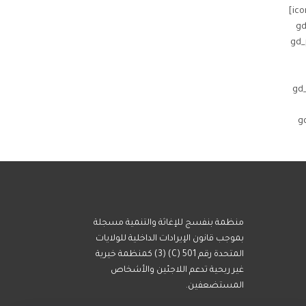
icon_class=’fas fa-user-check fa-fw’ badge=’Verified’ bg_color=’#23c526′ txt_color=’#ffffff’ alignment=’left’ list_hide_secondary=’3′]
[g
bg_col
txt_color=’#f
locat
منظمة بنفسج للإغاثة والتنمية مسجلة
بموجب قانون الإيرادات الداخلية للولايات
المتحدة رقم 501 (C) (3) كمنظمة خيرية
غير ربحية تدعم اللاجئين والأشخاص
المستضعفين.