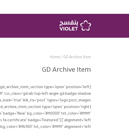
Home
/
GD Archive Item
GD Archive Item
te’ badge=’New’ bg_color=’#ff0000′ txt_color=’#ffffff’
ss=’fas fa-certificate’ badge=’Featured’