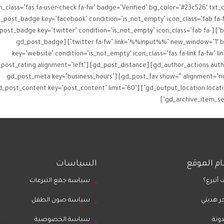
d_post_badge key=’facebook’ condition=’is_not_empty’ icon_class=’fab fa
or=’#2b4be8′ txt_color=’#ffffff’ alignment=’left’] [gd_post_badge key=’twitter’ condition=’is_not_empty’ icon_class=’fab fa-
twitter fa-fw’ link=’%%input%%’ new_window=’1′ bg_color=’#2bb8e8′ txt_color=’#ffffff’ alignment=’left’] [gd_post_badge
key=’website’ condition=’is_not_empty’ icon_class=’fas fa-link fa-fw
fffff’ alignment=’left’] [gd_author_actions author_page_only=’1′] [gd_post_distance] [gd_post_rating alignment=’left’
list_hide_secondary=’2′] [gd_post_fav show=” alignment=’right’ list_hide_secondary=’2′] [gd_post_meta key=’business_hours’
ion=’listing’ list_hide_secondary=’2′] [gd_output_location location=’listing’] [gd_post_content key=’post_content’ limit=’60’
م الموقع
السياسات
 أتبرع؟
سياسة جمع التبرعات
ر هديتي
سياسة صون الطفل
دونة
سياسة الخصوصية