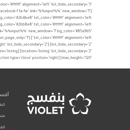
-facebook-f fa-fw’ link=’%%input%%’ new_window=’1′
’ link=’%%input%%’ new_window=’1′ bg_color=’#85a9b5′
max_height=’120′] [gd_archive_item_section type=’close’ position=’right’]
أقسا
كيف
متج
الم