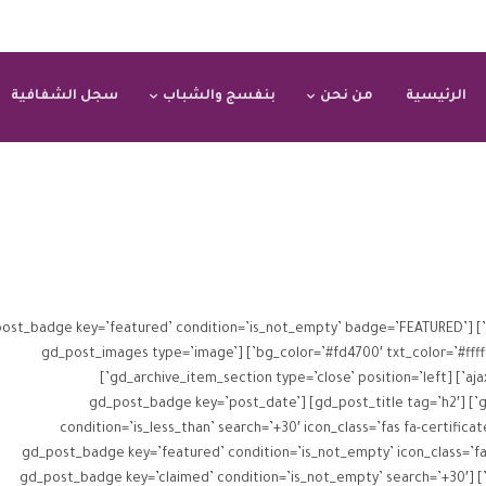
الرئيسية
من نحن
بنفسج والشباب
سجل الشفافية
hive_item_section type=’open’ position=’left’] [gd_post_badge key=’featured’ condition=’is_not_empty’ badge=’FEATURED’
bg_color=’#fd4700′ txt_color=’#ffffff’ css_class=’gd-ab-top-left-angle gd-badge-shadow’] [gd_post_images type=’image’
ajax_load=’true’ link_to=’post’ types=’logo,post_images’] [gd_archive_item_section type=’close’ position=’left’]
[gd_archive_item_section type=’open’ position=’right’] [gd_post_title tag=’h2′] [gd_post_badge key=’post_date’
condition=’is_less_than’ search=’+30′ icon_class=’fas fa-certifica
alignment=’left’] [gd_post_badge key=’featured’ condition=’is_not_empty’ icon_cla
bg_color=’#ffb100′ txt_color=’#ffffff’ alignment=’left’] [gd_post_badge key=’claimed’ condition=’is_not_empty’ search=’+30′