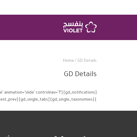
Home
/
GD Details
GD Details
=’true’ animation=’slide’ controlnav=’1′
] [gd_single_taxonomies] [gd_single_tabs] [gd_single_next_prev]