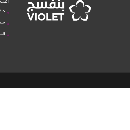
أقسا
كيف
متج
الم