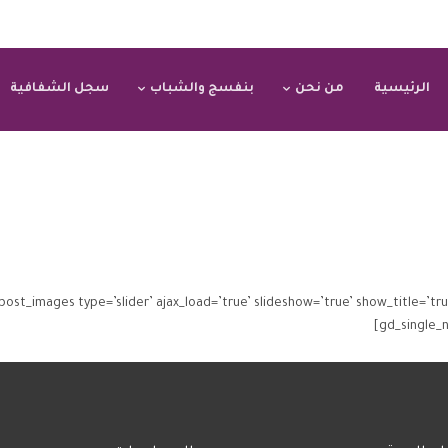
الرئيسية
من نحن
بنفسج والشباب
سجل الشفافية
notifications] [gd_post_images type=’slider’ ajax_load=’true’ slideshow=’true’ show_title