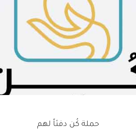
حملة كُن دفئاً لهم