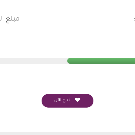
مبلغ ال
تبرع الآن

تبرع الآن