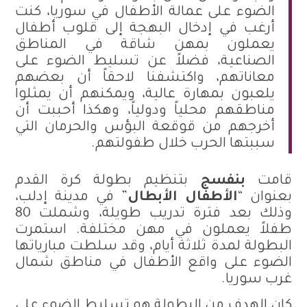
الضوء على عمالة الأطفال في سوريا، كنت
أرغب في إدخال البهجة إلى قلوب أطفال
يعملون بمهن شاقة في المناطق
الصناعية، فضلاً عن تسليط الضوء على
معاناتهم، واكتشفنا لاحقاً أن بعضهم
يلعبون بمهارة عالية، ويمكنهم أن يمثلوا
مناطقهم محلياً ودولياً، وهكذا أحببت أن
أخرجهم من قوقعة البؤس والحرمان التي
سببتها الحرب خلال طفولتهم.
قامت
بنفسج
بتنظيم بطولة كرة القدم
بعنوان “
الأطفال الأبطال
” في مدينة إدلب،
وذلك بعد فترة تدريب طويلة، وشملت 80
طفلاً يعملون في مهن مختلفة. استمرت
البطولة لمدة ثلاثة أيام، وقد سلطت مبارياتها
الضوء على واقع الأطفال في مناطق شمال
غرب سوريا.
كان الهدف من البطولة هو تسليط الضوء على