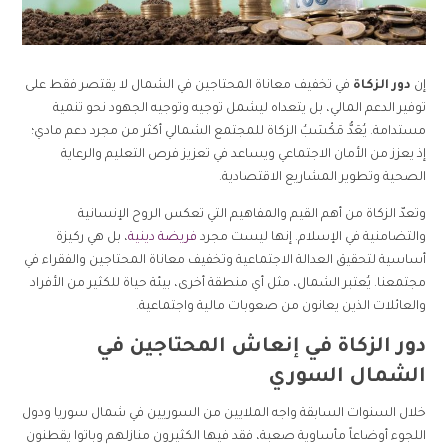
إن
دور الزكاة
في تخفيف معاناة المحتاجين في الشمال لا يقتصر فقط على
توفير الدعم المالي، بل يتعداه ليشمل توجيه وتوجيه الجهود نحو تنمية
مستدامة. يُعَدُّ مَكْسَبُ الزكاة للمجتمع الشمالي أكثر من مجرد دعم مادي؛
إذ يعزز من الأمان الاجتماعي ويساعد في تعزيز فرص التعليم والرعاية
الصحية وتطوير المشاريع الاقتصادية.
وتعدّ الزكاة من أهم القيم والمفاهيم التي تعكس الروح الإنسانية
والتضامنية في الإسلام. إنها ليست مجرد
فريضة دينية
، بل هي ركيزة
أساسية لتحقيق العدالة الاجتماعية وتخفيف معاناة المحتاجين والفقراء في
مجتمعنا. يُعتبر الشمال، مثل أي منطقة أخرى، بيئة حياة للكثير من الأفراد
والعائلات الذين يعانون من صعوبات مالية واجتماعية.
دور الزكاة في إنعاش المحتاجين في
الشمال السوري
خلال السنوات السابقة واجه الملايين من السوريين في شمال سوريا ودول
اللجوء أوضاعاً مأساوية صعبة، فقد فيها الكثيرون منازلهم وباتوا يقطنون