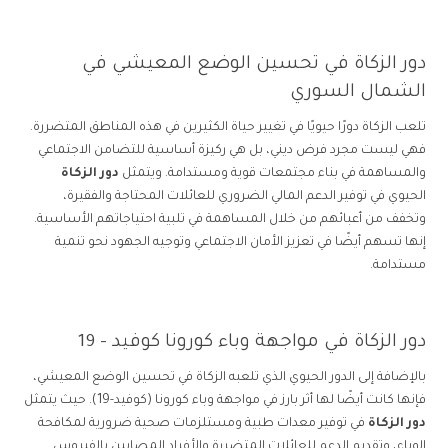
دور الزكاة في تحسين الوضع المعيشي في
الشمال السوري
تلعب الزكاة دورًا حيويًا في تغيير حياة الكثيرين في هذه المناطق المتضررة.
فهي ليست مجرد فرض ديني، بل هي ركيزة أساسية للتضامن الاجتماعي
والمساهمة في بناء مجتمعات قوية ومستدامة. ويتمثل
دور الزكاة
الحيوي في توفير الدعم المالي الضروري للعائلات المحتاجة والفقيرة،
وتخفف من أعبائهم من خلال المساهمة في تلبية احتياجاتهم الأساسية.
إنها تسهم أيضًا في تعزيز الأمان الاجتماعي وتوجيه الجهود نحو تنمية
مستدامة.
دور الزكاة في مواجهة وباء كورونا كوفيد – 19
بالإضافة إلى الدور الحيوي الذي تلعبه الزكاة في تحسين الوضع المعيشي،
فإنها كانت أيضًا لها أثر بارز في مواجهة وباء كورونا (كوفيد-19). حيث يتمثل
دور الزكاة
في توفير معدات طبية ومستلزمات صحية ضرورية لمكافحة
الوباء، وتقديم الدعم للعائلات المتضررة والأفراد المصابين بالفيروس.