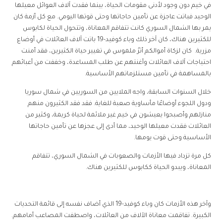
في خيم دون وجود لأدنى مقومات الحياة، بينما فقدت آلاف العوائل معيلها
الوحيد فباتت عاجزة عن تأمين حاجاتها وحتى قوتها اليومي.
مع كل أزمة كان
يمر بها الشمال السوري كانت تتفاقم المعاناة، وتتحول الحياة لكابوس
للكثيرين هناك، كان آخر ذلك وباء كوفيد-19 باتت آلاف العائلات في أوضاع
مزرية.
كان لزكاة أموالكم أثرٌ ملموس في تغيير حياة الكثيرين، فقد أمنت
احتياجات آلاف العائلات وأغنتهم عن طلب المساعدة، وخففت من أعبائهم
بالمساهمة في تأمين مستلزماتهم الأساسية.
خلال السنوات السابقة، واجه الملايين من السوريين في شمال سوريا
ودول اللجوء أوضاعًا مأساوية صعبة للغاية. فقد فقد الكثيرون منهم
منازلهم وأصبحوا يعيشون في خيم غير ملائمة لحياة كريمة، وكثير من
العائلات فقدت معيلها الوحيد، مما أدى إلى عجزها عن تأمين حاجاتها
الأساسية وحتى قوت يومها.
كل مرة تزداد فيها الأزمات والصعوبات في الشمال السوري، تتفاقم
المعاناة، ويبدو الحياة ككابوس للكثيرين هناك.
وآخر هذه الأزمات كان وباء كوفيد-19 الذي أضاف نفسه إلى قائمة التحديات
الكبيرة. تفاقمت معاناة الآلاف من العائلات، واصطفت المصاعب أمامهم.