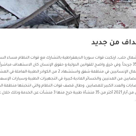
داف من جديد
ال حلب، ارتكبت قوات سوريا الديمقراطية بالتشارك مع قوات النظام مساء ال
12 حزيران مجزرةً راح ضحيتها أكثر من 18 شهيداً وأكثر من 35 جريحاً. وفي خرق واضح للقوانين الدولية و حقوق الإنسان كان الاستهداف مبا
الإنقاذ والمستشفى والذي تسبب باستشهاد اثنين من العمال الإنسانيين في منظمة شفق واستشهاد 2 من الكوادر الطبية العاملة
من المصابين من المدنيين والخسائر المادية كبيرة في التجهيزات الطبية وسيارات الإسع
صابات والعدد الكبير للمصابين. وطال قصف قوات النظام والتي انتخبتها منظمة ا
العالمية عضوةً في مجلسها التنفيذي في الثامن والعشرين من أيار 2021 أكثر من 35 منشأة طبية خرج منها 3 منشآت عن الخدمة وذل