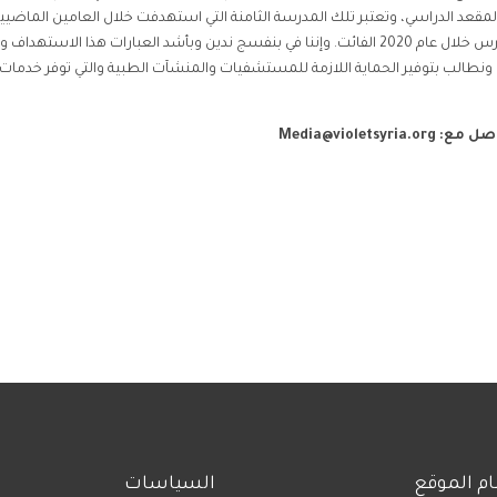
لمقعد الدراسي، وتعتبر تلك المدرسة الثامنة التي استهدفت خلال العامين الماضيي
لجمعية سوريا الإغاثية، في حين سجل 37 هجوماً على المدارس خلال عام 2020 الفائت. وإننا في بنفسج ندين وبأشد العبارات هذا الاستهد
نسان ونطالب بتوفير الحماية اللازمة للمستشفيات والمنشآت الطبية والتي توفر خدمات
واصل مع:
Media@violetsyria.org
م الموقع
السياسات