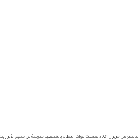
لم يقتصر الاستهداف على المنشآت الطبية وحسب، ففي التاسع من حزيران 2021 قصفت قوات النظام بالمدفعية مدرسةً في مخيم الأبر