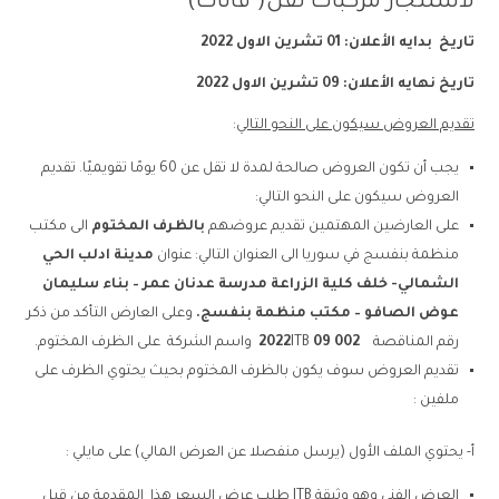
لاستئجار مركبات نقل( فانات)
تاريخ بدايه الأعلان:
01
تشرين الاول
2022
تاريخ نهايه الأعلان:
09
تشرين الاول
2022
تقديم العروض سيكون على النحو التالي
:
يجب أن تكون العروض صالحة لمدة لا تقل عن 60 يومًا تقويميًا. تقديم
العروض سيكون على النحو التالي:
على العارضين المهتمين تقديم عروضهم
بالظرف المختوم
الى مكتب
منظمة بنفسج في سوريا الى العنوان التالي: عنوان
مدينة ادلب الحي
الشمالي- خلف كلية الزراعة مدرسة عدنان عمر – بناء سليمان
عوض الصافو – مكتب منظمة بنفسج
.
وعلى العارض التأكد من ذكر
رقم المناقصة
002 09 2022
ITB واسم الشركة على الظرف المختوم.
تقديم العروض سوف يكون بالظرف المختوم بحيث يحتوي الظرف على
ملفين :
أ- يحتوي الملف الأول (يرسل منفصلا عن العرض المالي) على مايلي :
العرض الفني وهو وثيقة ITB طلب عرض السعر هذا المقدمة من قبل