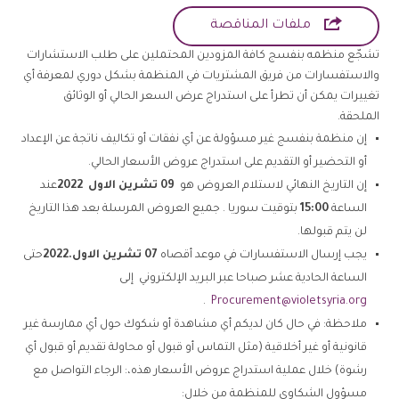

ملفات المناقصة
تشجّع منظمه بنفسج كافة المزودين المحتملين على طلب الاستشارات
والاستفسارات من فريق المشتريات في المنظمة بشكل دوري لمعرفة أي
تغييرات يمكن أن تطرأ على استدراج عرض السعر الحالي أو الوثائق
الملحقة.
إن منظمة بنفسج غير مسؤولة عن أي نفقات أو تكاليف ناتجة عن الإعداد
أو التحضير أو التقديم على استدراج عروض الأسعار الحالي.
إن التاريخ النهائي لاستلام العروض هو
09
تشرين الاول
2022
عند
الساعة
15:00
بتوقيت سوريا . جميع العروض المرسلة بعد هذا التاريخ
لن يتم قبولها.
يجب إرسال الاستفسارات في موعد أقصاه
07
تشرين الاول
.2022
حتى
الساعة الحادية عشر صباحا عبر البريد الإلكتروني إلى
.
Procurement@violetsyria.org
ملاحظة: في حال كان لديكم أي مشاهدة أو شكوك حول أي ممارسة غير
قانونية أو غير أخلاقية (مثل التماس أو قبول أو محاولة تقديم أو قبول أي
رشوة) خلال عملية استدراج عروض الأسعار هذه،: الرجاء التواصل مع
مسؤول الشكاوي للمنظمة من خلال: