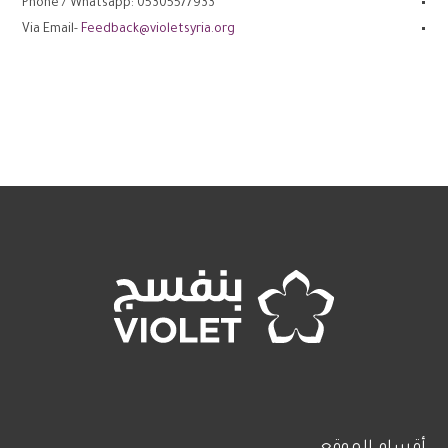
Phone / Whatsapp: 05305577933
Via Email-
Feedback@violetsyria.org