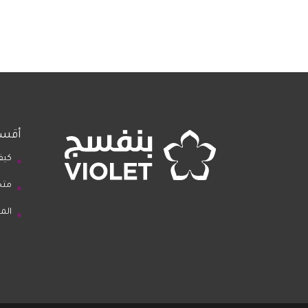
أقسا
كيف
متج
الم