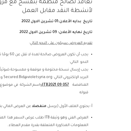
تعاقد لصالح منظمة بنفسج مع مزود 
لأنشطة النقد مقابل العمل
تاريخ بدايه الأعلان:
01
تشرين الاول
2022
تاريخ نهايه الأعلان:
09
تشرين الاول
2022
تقديم العروض سيكون على النحو التالي
:
يجب أن تكون 
النحو التالي:
يجب إرسال نسخة مختومة و موقعة و ممسوحة ضوئياً أ
البريد الإلكتروني التالي:
Secured.Bid@violetsyria.org
وع
المناقصة
ITB2021 09 057
واسم الشركة في موضوع الأ
قبوله
أ- يحتوي الملف الأول (يرسل
منفصلا
عن العرض المالي بنف
العرض الفني وهو وثيقة ITB طلب عرض ا
المعلومات المذكورة المتعلقة بقدرة مقدم العطاء .