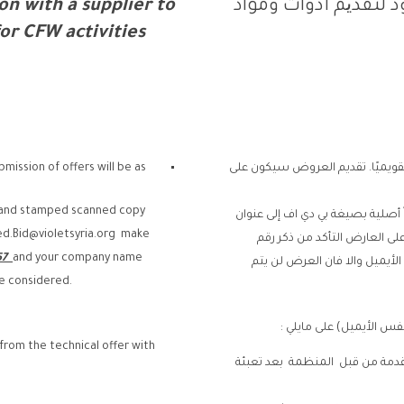
لتقدیم أدوات ومواد
supplier to
ion with a
for CFW activities
العروض صالحة لمدة لا تقل عن 60 يومًا تقويميًا. تقديم العروض سيكون على
bmission of offers will be as
d and stamped scanned copy
صلية بصيغة بي دي اف إلى عنوان
d.Bid@violetsyria.org
make
لى العارض التأكد من ذكر رقم
7
and your company name
يميل والا فان العرض لن يتم
be considered.
س الأيميل) على مايلي :
 from the technical offer with
لسعر هذا المقدمة من قبل المنظمة بعد تعبئة