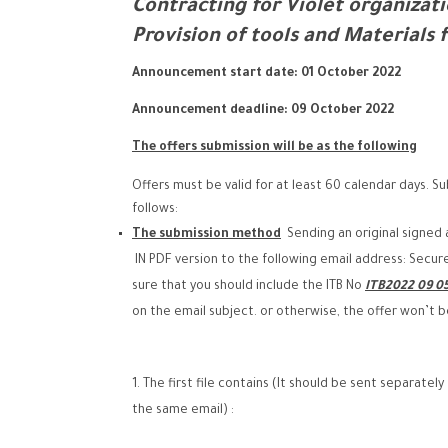
Contracting for Violet organizat
Provision of tools and Materials 
Announcement start date: 01 October 2022
Announcement deadline: 09 October 2022
The offers submission will be as the following
Offers must be valid for at least 60 calendar days. Su
follows:
The submission method
Sending an original signe
IN PDF version to the following email address:
Secure
sure that you should include the ITB No
ITB2022
09
05
on the email subject. or otherwise, the offer won’t 
The first file contains (It should be sent separately
the same email) :