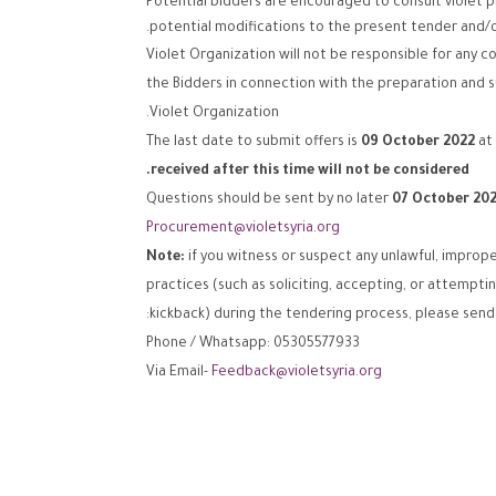
Potential bidders are encouraged to consult violet 
potential modifications to the present tender and/
Violet Organization will not be responsible for any c
the Bidders in connection with the preparation and s
Violet Organization.
The last date to submit offers is
09
October 2022
at 
received after this time will not be considered.
Questions should be sent by no later
07
October
202
Procurement@violetsyria.org
Note:
if you witness or suspect any unlawful, imprope
practices (such as soliciting, accepting, or attempti
kickback) during the tendering process, please send 
Phone / Whatsapp: 05305577933
Via Email-
Feedback@violetsyria.org