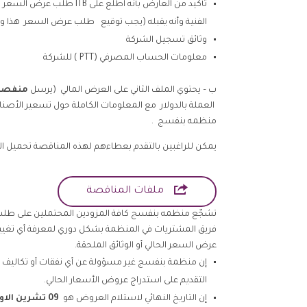
تأكيد من العارض بأنه اطلع على 
الفنية وأنه يقبله (يجب توقيع طلب عرض السعر هذا و
وثائق تسجيل الشركة
معلومات الحساب المصرفي (PTT ) للشركة
ب – يحتوي الملف الثاني على العرض المالي (يرسل
منفصل
العملة بالدولار مع المعلومات الكاملة حول تسعير الأصناف
منظمه بنفسج .
يمكن للراغبين بالتقدم بعطاءهم لهذه المناقصة تحميل المل

ملفات المناقصة
تشجّع منظمه بنفسج كافة المزودين المحتملين على طل
فريق المشتريات في المنظمة بشكل دوري لمعرفة أي تغيير
عرض السعر الحالي أو الوثائق الملحقة.
إن منظمة بنفسج غير مسؤولة عن أي نفقات أو تكاليف نات
التقديم على استدراج عروض الأسعار الحالي.
إن التاريخ النهائي لاستلام العروض هو
09
تشرين الاو