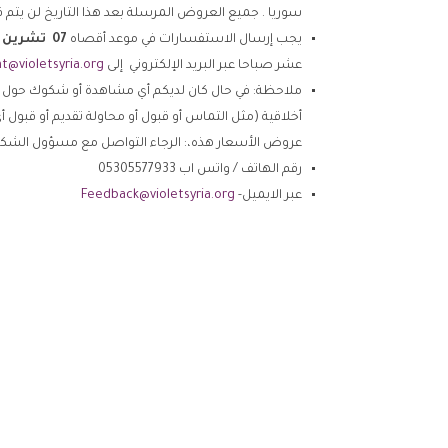
سوريا . جميع العروض المرسلة بعد هذا التاريخ لن يتم ق
يجب إرسال الاستفسارات في موعد أقصاه
07
تشرين ا
عشر صباحا عبر البريد الإلكتروني إلى
t@violetsyria.org
ملاحظة: في حال كان لديكم أي مشاهدة أو شكوك حول أي 
أخلاقية (مثل التماس أو قبول أو محاولة تقديم أو قبول 
عروض الأسعار هذه،: الرجاء التواصل مع مسؤول الشك
رقم الهاتف / واتس اب 05305577933
عبر الايميل-
Feedback@violetsyria.org