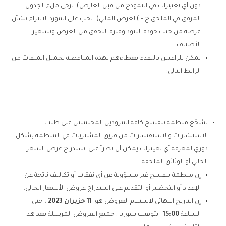
دون أي تغييرات في النموذج من قبل العارض). يرجى ملء الجدول
المرفق في الملحق ج – )العرض المالي(، يجب على المورد الالتزام بشأن
عرضه من حيث جودة البنود وفترة التحقق من العرض وتسعير
الأصناف.
يمكن للراغبين بالتقدم بعطاءهم لهذه المناقصة تحميل الملفات من
الرابط التالي:
تشجّع منظمه بنفسج كافة المزودين المحتملين على طلب
الاستشارات والاستفسارات من فريق المشتريات في المنظمة بشكل
دوري لمعرفة أي تغييرات يمكن أن تطرأ على استدراج عرض السعر
الحالي أو الوثائق الملحقة.
إن منظمة بنفسج غير مسؤولة عن أي نفقات أو تكاليف ناتجة عن
الإعداد أو التحضير أو التقديم على استدراج عروض الأسعار الحالي.
إن التاريخ النهائي لاستلام العروض هو
11 حزيران
2023
.
حتى
الساعة
15:00
بتوقيت سوريا . جميع العروض المرسلة بعد هذا