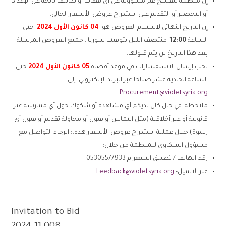
إن منظمة بنفسج غير مسؤولة عن أي نفقات أو تكاليف ناتجة عن الإعداد
أو التحضير أو التقديم على استدراج عروض الأسعار الحالي.
إن التاريخ النهائي لاستلام العروض هو
04
كانون
الأول 2024
حتى
الساعة
12:00
منتصف الليل بتوقيت سوريا . جميع العروض المرسلة
بعد هذا التاريخ لن يتم قبولها.
يجب إرسال الاستفسارات في موعد أقصاه
05 كانون الأول 2024
حتى
الساعة الحادية عشر صباحا عبر البريد الإلكتروني إلى
.
Procurement@violetsyria.org
ملاحظة: في حال كان لديكم أي مشاهدة أو شكوك حول أي ممارسة غير
قانونية أو غير أخلاقية (مثل التماس أو قبول أو محاولة تقديم أو قبول أي
رشوة) خلال عملية استدراج عروض الأسعار هذه،: الرجاء التواصل مع
مسؤول الشكاوي للمنظمة من خلال:
رقم الهاتف / تطبيق التليغرام 05305577933
عبر الايميل-
Feedback@violetsyria.org
Invitation to Bid