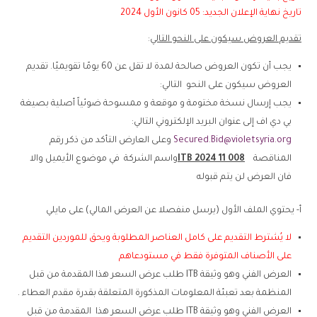
تاريخ نهاية الإعلان الجديد: 05 كانون الأول 2024
تقديم العروض سيكون على النحو التالي
:
يجب أن تكون العروض صالحة لمدة لا تقل عن 60 يومًا تقويميًا. تقديم
العروض سيكون على النحو التالي:
يجب إرسال نسخة مختومة و موقعة و ممسوحة ضوئياً أصلية بصيغة
بي دي اف إلى عنوان البريد الإلكتروني التالي:
Secured.Bid@violetsyria.org
وعلى العارض التأكد من ذكر رقم
المناقصة
ITB 2024 11 008
واسم الشركة في موضوع الأيميل والا
فان العرض لن يتم قبوله
أ- يحتوي الملف الأول (يرسل منفصلا عن العرض المالي) على مايلي
لا يُشترط التقديم على كامل العناصر المطلوبة ويحق للموردين التقديم
على الأصناف المتوفرة فقط في مستودعاهم
العرض الفني وهو وثيقة ITB طلب عرض السعر هذا المقدمة من قبل
المنظمة بعد تعبئة المعلومات المذكورة المتعلقة بقدرة مقدم العطاء .
العرض الفني وهو وثيقة ITB طلب عرض السعر هذا المقدمة من قبل