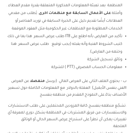
المنظمة بعد تعبئة المعلومات المذكورة المتعلقة بقدرة مقدم العطاء .
وأمثلة
على الأعمال السابقة مع منظمات اخرى
, يُطلب من مقدمي
العطاءات أيضًا تقديم دليل على الخبرة السابقة في توريد العناصر أو
الخدمات المطلوبة مع المنظمات غير الحكومية مثل العقود الموقعة
تأكيد من العارض بأنه اطلع على ITB طلب عرض السعر هذا بما في ذلك
كتيب الشروط الفنية وأنه يقبله (يجب توقيع طلب عرض السعر هذا
وختمه من العارض).
وثائق تسجيل الشركة
معلومات الحساب المصرفي (PTT ) للشركة
ب – يحتوي الملف الثاني على العرض المالي (يرسل
منفصلا
عن العرض
االفني بنفس الأيميل) العملة بالدولار مع المعلومات الكاملة حول تسعير
الأصناف بناءً على النموذج المقدم من منظمه بنفسج
.
تشجّع منظمه بنفسج كافة المزودين المحتملين على طلب الاستشارات
والاستفسارات من فريق المشتريات في المنظمة بشكل دوري لمعرفة أي
تغييرات يمكن أن تطرأ على استدراج عرض السعر الحالي أو الوثائق
الملحقة.