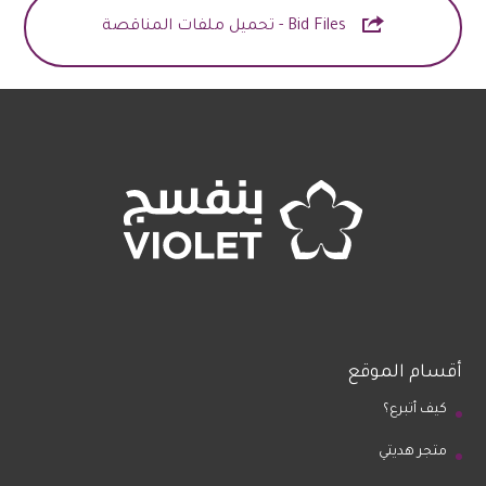

Bid Files - تحميل ملفات المناقصة
أقسام الموقع
كيف أتبرع؟
متجر هديتي