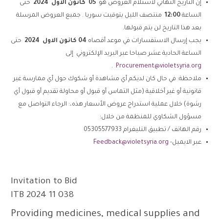
إن التاريخ النهائي لاستلام العروض هو
05
كانون الاول 2024
حتى
الساعة
12:00
منتصف الليل بتوقيت سوريا . جميع العروض المرسلة
بعد هذا التاريخ لن يتم قبولها.
يجب إرسال الاستفسارات في موعد أقصاه
04
كانون الاول 2024
حتى
الساعة الحادية عشر صباحا عبر البريد الإلكتروني إلى
.
Procurement@violetsyria.org
ملاحظة: في حال كان لديكم أي مشاهدة أو شكوك حول أي ممارسة غير
قانونية أو غير أخلاقية (مثل التماس أو قبول أو محاولة تقديم أو قبول أي
رشوة) خلال عملية استدراج عروض الأسعار هذه،: الرجاء التواصل مع
مسؤول الشكاوي للمنظمة من خلال:
رقم الهاتف / تطبيق التليغرام 05305577933
عبر الايميل-
Feedback@violetsyria.org
Invitation to Bid
ITB 2024 11 038
Providing medicines, medical supplies and