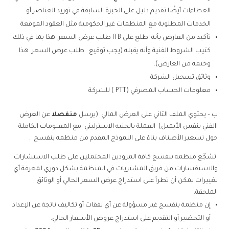
العطاءات أيضًا تقديم دليل على الخبرة السابقة في توريد العناصر أو
الخدمات المطلوبة مع المنظمات غير الحكومية مثل العقود الموقعة
تأكيد من العارض بأنه اطلع على ITB طلب عرض السعر هذا بما في ذلك
كتيب الشروط الفنية وأنه يقبله (يجب توقيع طلب عرض السعر هذا
وختمه من العارض).
وثائق تسجيل الشركة
معلومات الحساب المصرفي (PTT ) للشركة
ب – يحتوي الملف الثاني على العرض المالي (يرسل
منفصلا
عن العرض
االفني بنفس الأيميل) العملة بالجنيه الاسترليني مع المعلومات الكاملة
حول تسعير الأصناف بناءً على النموذج المقدم من منظمه بنفسج .
.
تشجّع منظمه بنفسج كافة المزودين المحتملين على طلب الاستشارات
والاستفسارات من فريق المشتريات في المنظمة بشكل دوري لمعرفة أي
تغييرات يمكن أن تطرأ على استدراج عرض السعر الحالي أو الوثائق
الملحقة.
إن منظمة بنفسج غير مسؤولة عن أي نفقات أو تكاليف ناتجة عن الإعداد
أو التحضير أو التقديم على استدراج عروض الأسعار الحالي.